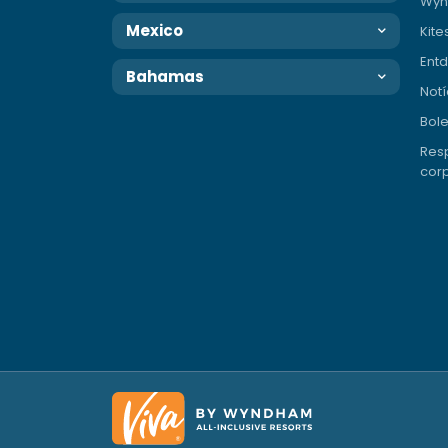
Wyn
Mexico
Kite
Entd
Bahamas
Notí
Bole
Resp
corp