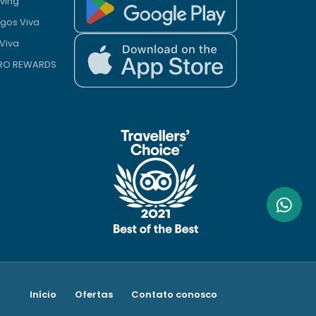
iving
gos Viva
Viva
PRO REWARDS
Início
Ofertas
Contato conosco