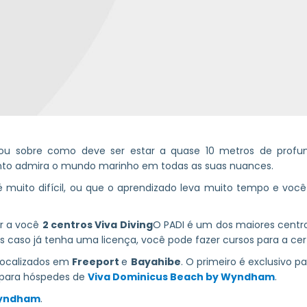
ou sobre como deve ser estar a quase 10 metros de profun
to admira o mundo marinho em todas as suas nuances.
é muito difícil, ou que o aprendizado leva muito tempo e voc
er a você
2 centros Viva Diving
O PADI é um dos maiores centr
 caso já tenha uma licença, você pode fazer cursos para a cert
 localizados em
Freeport
e
Bayahibe
. O primeiro é exclusivo 
 para hóspedes de
Viva Dominicus Beach by Wyndham
.
Wyndham
.