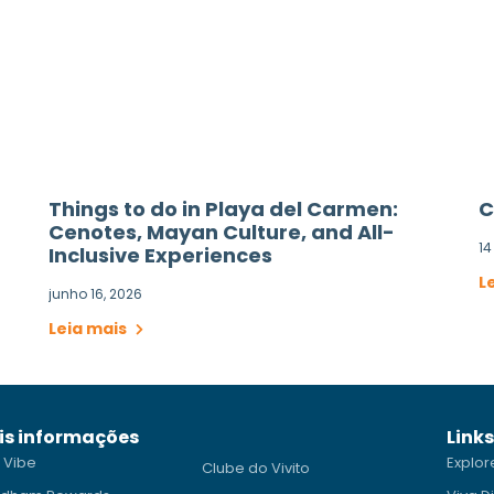
Things to do in Playa del Carmen:
C
Cenotes, Mayan Culture, and All-
14
Inclusive Experiences
L
junho 16, 2026
Leia mais
is informações
Link
 Vibe
Explor
Clube do Vivito