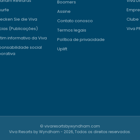
dham Rewards
Viva D
Boomers
surfe
Empre
Assine
ecken Sie die Viva
Clube 
Contato conosco
cias (Publicações)
Viva 
Termos legais
tim informativo da Viva
Política de privacidade
onsabilidade social
Uplift
orativa
© vivaresortsbywyndham.com
Viva Resorts by Wyndham - 2026, Todos os direitos reservados.