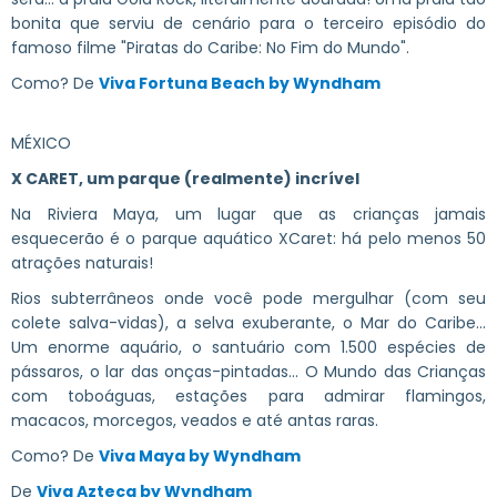
bonita que serviu de cenário para o terceiro episódio do
famoso filme "Piratas do Caribe: No Fim do Mundo".
Como? De
Viva Fortuna Beach by Wyndham
MÉXICO
X CARET,
um parque (realmente) incrível
Na Riviera Maya, um lugar que as crianças jamais
esquecerão é o parque aquático XCaret: há pelo menos 50
atrações naturais!
Rios subterrâneos onde você pode mergulhar (com seu
colete salva-vidas), a selva exuberante, o Mar do Caribe...
Um enorme aquário, o santuário com 1.500 espécies de
pássaros, o lar das onças-pintadas... O Mundo das Crianças
com toboáguas, estações para admirar flamingos,
macacos, morcegos, veados e até antas raras.
Como? De
Viva Maya by Wyndham
De
Viva Azteca by Wyndham