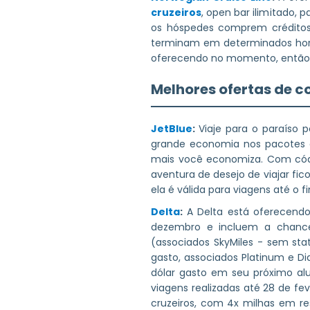
cruzeiros
, open bar ilimitado,
os hóspedes comprem créditos 
terminam em determinados horár
oferecendo no momento, então 
Melhores ofertas de c
JetBlue
:
Viaje para o paraíso
grande economia nos pacotes de
mais você economiza. Com códi
aventura de desejo de viajar fi
ela é válida para viagens até o f
Delta
:
A Delta está oferecen
dezembro e incluem a chance
(associados SkyMiles - sem sta
gasto, associados Platinum e 
dólar gasto em seu próximo alu
viagens realizadas até 28 de f
cruzeiros, com 4x milhas em re