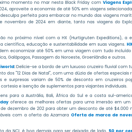
róximo momento no mar nesta Black Friday com
Viagens Expl
2024, aproveite a economia de até 50% em viagens selecionad
 desculpa perfeita para embarcar no mundo das viagens marítim
 novembro de 2024 em diante, tanto nas viagens do Explor
ão no próximo nível com a HX (Hurtigruten Expeditions), a e
 científica, educação e sustentabilidade em suas viagens.
HX
dem economizar até 50% em uma viagem com tudo incluído fe
ica, Galápagos, Passagem do Noroeste, Groenlândia e outros.
niworld
:
Delicie-se a bordo de um luxuoso cruzeiro fluvial com
 dos "12 Dias de Natal", com uma dúzia de ofertas especiais r
 e surpresas variam de 50% de desconto em cruzeiros po
 cortesia e isenção de suplementos para viajantes individuais.
ns para a Austrália, Bali, África do Sul e a costa sul-ameri
iday
oferece as melhores ofertas para uma imersão em um 
 de dezembro de 202 para obter um desconto de até $4.000 n
náveis com a oferta da Azamara
Oferta de marca de nov
rta da NCL é boa demais para ser deixada de lado.
50 por ce