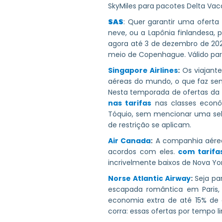
SkyMiles para pacotes Delta Vaca
SAS
: Quer garantir uma oferta
neve, ou a Lapônia finlandesa, 
agora até 3 de dezembro de 202
meio de Copenhague. Válido para 
Singapore Airlines
:
Os viajant
aéreas do mundo, o que faz s
Nesta temporada de ofertas da
nas tarifas
nas classes econô
Tóquio, sem mencionar uma seleç
de restrição se aplicam.
Air Canada
:
A companhia aérea 
acordos com eles.
com tarifa
incrivelmente baixos de Nova Yo
Norse Atlantic Airway
:
Seja p
escapada romântica em Paris,
economia extra de até 15% de
corra: essas ofertas por tempo l