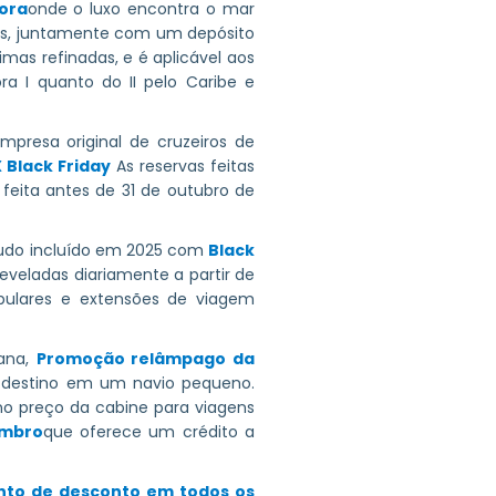
ora
onde o luxo encontra o mar
as, juntamente com um depósito
as refinadas, e é aplicável aos
a I quanto do II pelo Caribe e
mpresa original de cruzeiros de
 Black Friday
As reservas feitas
ita antes de 31 de outubro de
 tudo incluído em 2025 com
Black
eveladas diariamente a partir de
pulares e extensões de viagem
cana,
Promoção relâmpago da
destino em um navio pequeno.
o preço da cabine para viagens
embro
que oferece um crédito a
nto de desconto em todos os