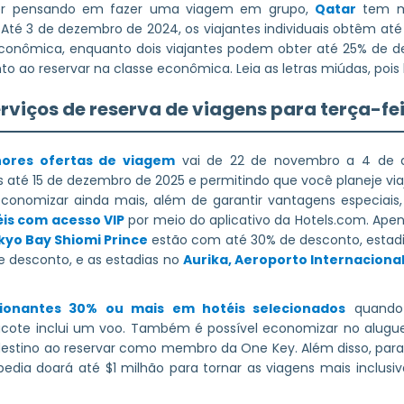
ver pensando em fazer uma viagem em grupo,
Qatar
tem mu
Até 3 de dezembro de 2024, os viajantes individuais obtêm até
econômica, enquanto dois viajantes podem obter até 25% de de
ao reservar na classe econômica. Leia as letras miúdas, pois h
erviços de reserva de viagens para terça-fe
ores ofertas de viagem
vai de 22 de novembro a 4 de 
s até 15 de dezembro de 2025 e permitindo que você planeje via
onomizar ainda mais, além de garantir vantagens especiai
éis com acesso VIP
por meio do aplicativo da Hotels.com. Ap
kyo Bay Shiomi Prince
estão com até 30% de desconto, esta
 desconto, e as estadias no
Aurika, Aeroporto Internaciona
ionantes 30% ou mais em hotéis selecionados
quando 
ote inclui um voo. Também é possível economizar no alugue
destino ao reservar como membro da One Key. Além disso, para 
edia doará até $1 milhão para tornar as viagens mais inclusiv