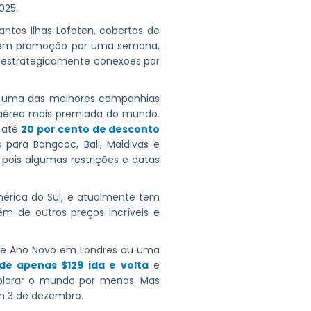
025.
ntes Ilhas Lofoten, cobertas de
 em promoção por uma semana,
r estrategicamente conexões por
mo uma das melhores companhias
aérea mais premiada do mundo.
 até
20 por cento de desconto
ara Bangcoc, Bali, Maldivas e
 pois algumas restrições e datas
érica do Sul, e atualmente tem
ém de outros preços incríveis e
de Ano Novo em Londres ou uma
 de apenas $129 ida e volta
e
plorar o mundo por menos. Mas
em 3 de dezembro.