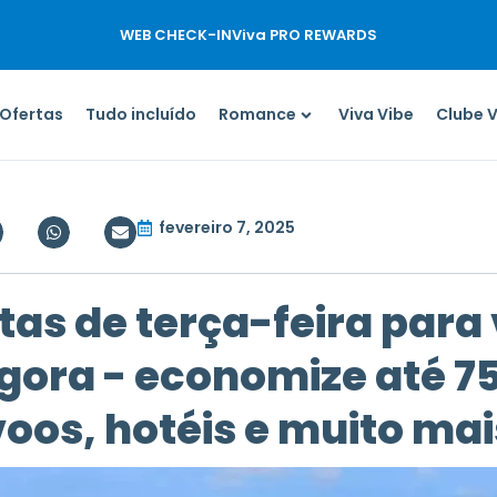
WEB CHECK-IN
Viva PRO REWARDS
Ofertas
Tudo incluído
Romance
Viva Vibe
Clube 
fevereiro 7, 2025
tas de terça-feira para
gora - economize até 7
voos, hotéis e muito mai