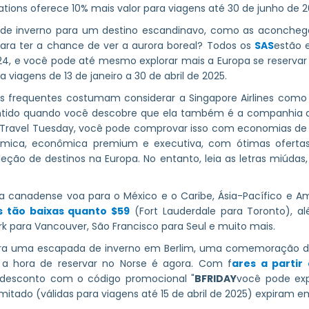
tions oferece 10% mais valor para viagens até 30 de junho de 2
 de inverno para um destino escandinavo, como as aconchega
para ter a chance de ver a aurora boreal? Todos os
SAS
estão
4, e você pode até mesmo explorar mais a Europa se reserva
viagens de 13 de janeiro a 30 de abril de 2025.
es frequentes costumam considerar a Singapore Airlines co
entido quando você descobre que ela também é a companhia 
 Travel Tuesday, você pode comprovar isso com economias de
mica, econômica premium e executiva, com ótimas ofertas p
ão de destinos na Europa. No entanto, leia as letras miúdas,
canadense voa para o México e o Caribe, Ásia-Pacífico e Am
s tão baixas quanto $59
(Fort Lauderdale para Toronto), al
rk para Vancouver, São Francisco para Seul e muito mais.
ara uma escapada de inverno em Berlim, uma comemoração 
 a hora de reservar no Norse é agora. Com f
ares a partir
 desconto com o código promocional "
BFRIDAY
você pode ex
imitado (válidas para viagens até 15 de abril de 2025) expiram 