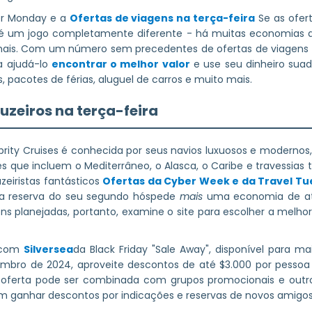
ber Monday e a
Ofertas de viagens na terça-feira
Se as ofer
4 é um jogo completamente diferente - há muitas economias
 mais. Com um número sem precedentes de ofertas de viagens p
a ajudá-lo
encontrar o melhor valor
e use seu dinheiro suad
s, pacotes de férias, aluguel de carros e muito mais.
uzeiros na terça-feira
brity Cruises é conhecida por seus navios luxuosos e modernos, 
s que incluem o Mediterrâneo, o Alasca, o Caribe e travessias 
zeiristas fantásticos
Ofertas da Cyber Week e da Travel T
a reserva do seu segundo hóspede
mais
uma economia de at
s planejadas, portanto, examine o site para escolher a melhor
e com
Silversea
da Black Friday "Sale Away", disponível para m
embro de 2024, aproveite descontos de até $3.000 por pessoa
 A oferta pode ser combinada com grupos promocionais e out
 ganhar descontos por indicações e reservas de novos amigos