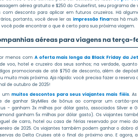
 passagem aérea gratuita e $250 do Cruisefirst, seu programa de
com desconto para aplicar em futuros cruzeiros. Há alguma
ios, portanto, você deve ler as
impressão fina
mas há muita
você pode encontrar o que é certo para sua próxima viagem.
ompanhias aéreas para viagens na terça-f
 por menos com
A oferta mais longa da Black Friday da Je
 voo, hotel e cruzeiro dos seus sonhos; na verdade, quanto
gos promocionais de até $750 de desconto, além de depósitos
cou muito mais próxima. Aja rápido: você precisa fazer a reserv
inal de outubro de 2025!
do um
muitos descontos para seus viajantes mais fiéis
. A
 de ganhar SkyMiles de bônus ao comprar um cartão-pr
tus - ganham 3x milhas por dólar gasto, associados Silver e 
Diamond ganham 5x milhas por dólar gasto). Os viajantes tam
guel de carro, hotel ou casa de férias reservado por meio do
evereiro de 2025. Os viajantes também podem ganhar o dobro 
servas da Delta Cruises até o final do próximo ano. E agora, 