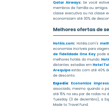
Qatar Airways
:
Se você esti
membros da família ou amigos. 
classe executiva ou na classe 
economizam até 30% de desconto 
Melhores ofertas de s
Hotéis.com
:
Hotéis.com's
melh
economias incríveis para viagen
de fidelidade One Key
pode ec
melhores hotéis do mundo.
Hot
distantes: estadias em
Hotel To
Arequipa
estão com até 40% de
de desconto.
Expedia
:
Economize impress
associado, mesmo quando o pac
até 15% no seu par de rodas no 
Tuesday (3 de dezembro), a Exp
Made to Travel Fund.