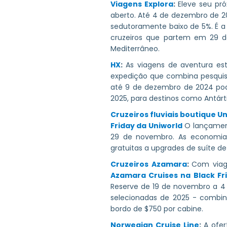
Viagens Explora
:
Eleve seu p
aberto. Até 4 de dezembro de 
sedutoramente baixo de 5%. É a
cruzeiros que partem em 29 de
Mediterrâneo.
HX
:
As viagens de aventura est
expedição que combina pesquisa
até 9 de dezembro de 2024 po
2025, para destinos como Antárt
Cruzeiros fluviais boutique U
Friday da Uniworld
O lançamento
29 de novembro. As economias
gratuitas a upgrades de suíte de
Cruzeiros Azamara
:
Com viage
Azamara Cruises na Black Fr
Reserve de 19 de novembro a 4
selecionadas de 2025 - combi
bordo de $750 por cabine.
Norwegian Cruise Line
:
A ofe