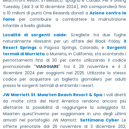
Beachfront Resort in Messico, Spagna e Caraibi. Per il Giving
Tuesday (dal 3 al 10 dicembre 2024), IHG corrisponderà fino
a 10 milioni di punti One Rewards donati a
Azione contro la
fame
per contribuire a combattere la malnutrizione
infantile a livello globale.
Località di sorgenti calde
:
Scegliete tra due fughe
naturalmente rilassanti per un affare del Black Friday.
Il
Resort Springs
a Pagosa Springs, Colorado, e
Sorgenti
termali di Murrieta
a Murrieta, in California, sta scontando i
pernottamenti fino al 30 per cento utilizzando il codice
promozionale
"VIAGGIARE
" tra il 29 novembre e il 3
dicembre 2024 per soggiorni nel 2025. Utilizzate lo stesso
codice per acquistare un biglietto giornaliero per adulti
presso le sorgenti termali di entrambi i resort.
JW Marriott St. Maarten Beach Resort & Spa
:
I voli diretti
da molte città del Nord America rendono ancora più
allettante la possibilità di raggiungere la soleggiata St.
Maarten quest'inverno per soggiornare in uno degli ultimi
arrivati nel portafoglio JW Marriott.
Settimana Cyber
Le
offerte prenotate dal 26 novembre al 3 dicembre 202,