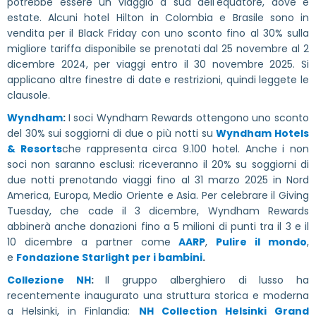
potrebbe essere un viaggio a sud dell'equatore, dove è
estate. Alcuni hotel Hilton in Colombia e Brasile sono in
vendita per il Black Friday con uno sconto fino al 30% sulla
migliore tariffa disponibile se prenotati dal 25 novembre al 2
dicembre 2024, per viaggi entro il 30 novembre 2025. Si
applicano altre finestre di date e restrizioni, quindi leggete le
clausole.
Wyndham
:
I soci Wyndham Rewards ottengono uno sconto
del 30% sui soggiorni di due o più notti su
Wyndham Hotels
& Resorts
che rappresenta circa 9.100 hotel. Anche i non
soci non saranno esclusi: riceveranno il 20% su soggiorni di
due notti prenotando viaggi fino al 31 marzo 2025 in Nord
America, Europa, Medio Oriente e Asia. Per celebrare il Giving
Tuesday, che cade il 3 dicembre, Wyndham Rewards
abbinerà anche donazioni fino a 5 milioni di punti tra il 3 e il
10 dicembre a partner come
AARP
,
Pulire il mondo
,
e
Fondazione Starlight per i bambini
.
Collezione NH
:
Il gruppo alberghiero di lusso ha
recentemente inaugurato una struttura storica e moderna
a Helsinki, in Finlandia:
NH Collection Helsinki Grand