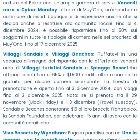
cultura del Belize con un'ampia gamma di servizi.
Venerdì
nero e Cyber Monday
offerte di Muy'Ono, un'importante
collezione di resort boutique e di esperienze uniche che si
dedica anche a restituire alla comunità locale. Fino al 4
dicembre 2024, è possibile risparmiare fino al 50% sui
soggiorni in tutte le tipologie di camera nelle sei proprietà di
Muy'Ono, fino al 17 dicembre 2025.
Villaggi Sandals e Villaggi Beaches
:
Tuffatevi in una
vacanza all'insegna del risparmio con le offerte del venerdì
nero di
Villaggi turistici Sandals
e
Spiagge Resort
che
offrono sconti fino al 65% e $1.500 crediti, oltre a una notte
gratuita per alcune camere selezionate. La finestra di
prenotazione è aperta fino al 3 dicembre 2024, con viaggi
fino al 3 dicembre 2025. Nota: se si prenota tra il 29
novembre (Black Friday) e il 3 dicembre (Travel Tuesday),
Sandals e Beaches doneranno $15 al loro braccio filantropico,
la Sandals Foundation, per celebrare i 15 anni di lavoro con le
comunità caraibiche.
Viva Resorts by Wyndham
:
Fuga in paradiso con un
Uno lo
compri, uno lo prendi gratis
su soggiorni all-inclusive ai