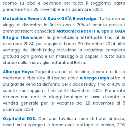
sconto su cibo e bevande per tutto il soggiorno, basta
prenotare tra il 29 novembre e il 2 dicembre 2024.
Matachica Resort & Spa e GAÏA Riverlodge
:
Tuffatevi nei
viaggi di dicembre in Belize con il 20% di sconto presso i
premiati resort consociati
Matachica Resort & Spa
e
GAÏA
Rifugio fluviale
per le prenotazioni effettuate fino al 15
dicembre 2024, per soggiorni fino al 20 dicembre 2024. Altri
vantaggi del Black Friday includono la colazione completa
gratuita ogni giorno e un massaggio di coppia, il tutto sullo
sfondo delle meraviglie naturali del Belize.
Albergo Haya
:
Regalate un po' di fascino storico e di lusso
moderno a Ybor City di Tampa, dove
Albergo Haya
offre la
più grande vendita dell'anno per il Black Friday: fino al 40% di
sconto sui soggiorni fino al 31 dicembre 2025. Prenotate
almeno due notti in alloggi boutique di lusso durante la
vendita generale per le vacanze dal 28 novembre al 5
dicembre 2024.
Ospitalità EOS
:
Con una favolosa serie di hotel di lusso,
resort sulla spiaggia e incantevoli cottage e cabine, EOS