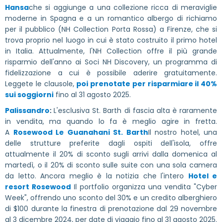
Hansa
che si aggiunge a una collezione ricca di meraviglie
moderne in Spagna e a un romantico albergo di richiamo
per il pubblico (NH Collection Porta Rossa) a Firenze, che si
trova proprio nel luogo in cui è stato costruito il primo hotel
in Italia. Attualmente, l'NH Collection offre il più grande
risparmio dell'anno ai Soci NH Discovery, un programma di
fidelizzazione a cui è possibile aderire gratuitamente.
Leggete le clausole,
poi prenotate per risparmiare il 40%
sui soggiorni
fino al 31 agosto 2025.
Palissandro
:
L'esclusiva St. Barth di fascia alta è raramente
in vendita, ma quando lo fa è meglio agire in fretta.
A
Rosewood Le Guanahani St. Barth
Il nostro hotel, una
delle strutture preferite dagli ospiti dell'isola, offre
attualmente il 20% di sconto sugli arrivi dalla domenica al
martedì, o il 20% di sconto sulle suite con una sola camera
da letto. Ancora meglio è la notizia che l'intero
Hotel e
resort Rosewood
Il portfolio organizza una vendita "Cyber
Week", offrendo uno sconto del 30% e un credito alberghiero
di $100 durante la finestra di prenotazione dal 29 novembre
al 3 dicembre 2024, per date di viaggio fino al 31 agosto 2025.