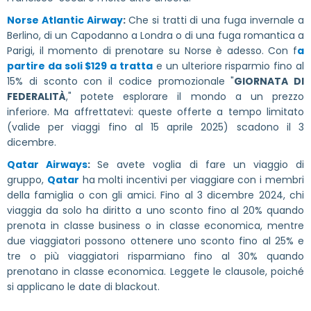
Norse Atlantic Airway
:
Che si tratti di una fuga invernale a
Berlino, di un Capodanno a Londra o di una fuga romantica a
Parigi, il momento di prenotare su Norse è adesso. Con f
a
partire da soli $129 a tratta
e un ulteriore risparmio fino al
15% di sconto con il codice promozionale "
GIORNATA DI
FEDERALITÀ
," potete esplorare il mondo a un prezzo
inferiore. Ma affrettatevi: queste offerte a tempo limitato
(valide per viaggi fino al 15 aprile 2025) scadono il 3
dicembre.
Qatar Airways
:
Se avete voglia di fare un viaggio di
gruppo,
Qatar
ha molti incentivi per viaggiare con i membri
della famiglia o con gli amici. Fino al 3 dicembre 2024, chi
viaggia da solo ha diritto a uno sconto fino al 20% quando
prenota in classe business o in classe economica, mentre
due viaggiatori possono ottenere uno sconto fino al 25% e
tre o più viaggiatori risparmiano fino al 30% quando
prenotano in classe economica. Leggete le clausole, poiché
si applicano le date di blackout.