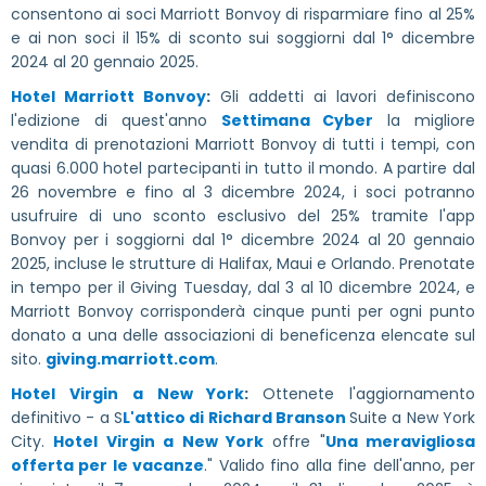
consentono ai soci Marriott Bonvoy di risparmiare fino al 25%
e ai non soci il 15% di sconto sui soggiorni dal 1° dicembre
2024 al 20 gennaio 2025.
Hotel Marriott Bonvoy
:
Gli addetti ai lavori definiscono
l'edizione di quest'anno
Settimana Cyber
la migliore
vendita di prenotazioni Marriott Bonvoy di tutti i tempi, con
quasi 6.000 hotel partecipanti in tutto il mondo. A partire dal
26 novembre e fino al 3 dicembre 2024, i soci potranno
usufruire di uno sconto esclusivo del 25% tramite l'app
Bonvoy per i soggiorni dal 1° dicembre 2024 al 20 gennaio
2025, incluse le strutture di Halifax, Maui e Orlando. Prenotate
in tempo per il Giving Tuesday, dal 3 al 10 dicembre 2024, e
Marriott Bonvoy corrisponderà cinque punti per ogni punto
donato a una delle associazioni di beneficenza elencate sul
sito.
giving.marriott.com
.
Hotel Virgin a New York
:
Ottenete l'aggiornamento
definitivo - a S
L'attico di Richard Branson
Suite a New York
City.
Hotel Virgin a New York
offre "
Una meravigliosa
offerta per le vacanze
." Valido fino alla fine dell'anno, per