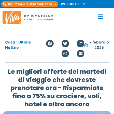
Call now & customer care
WEB CHECK-IN
Casa
"
Ultime
7 febbraio
Notizie
"
2025
Le migliori offerte del martedì
di viaggio che dovreste
prenotare ora - Risparmiate
fino a 75% su crociere, voli,
hotel e altro ancora