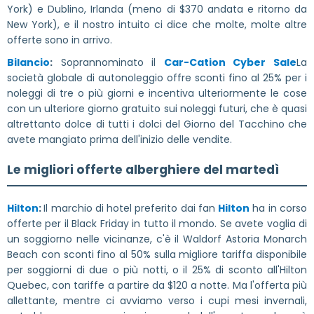
York) e Dublino, Irlanda (meno di $370 andata e ritorno da
New York), e il nostro intuito ci dice che molte, molte altre
offerte sono in arrivo.
Bilancio
:
Soprannominato il
Car-Cation Cyber Sale
La
società globale di autonoleggio offre sconti fino al 25% per i
noleggi di tre o più giorni e incentiva ulteriormente le cose
con un ulteriore giorno gratuito sui noleggi futuri, che è quasi
altrettanto dolce di tutti i dolci del Giorno del Tacchino che
avete mangiato prima dell'inizio delle vendite.
Le migliori offerte alberghiere del martedì
Hilton
:
Il marchio di hotel preferito dai fan
Hilton
ha in corso
offerte per il Black Friday in tutto il mondo. Se avete voglia di
un soggiorno nelle vicinanze, c'è il Waldorf Astoria Monarch
Beach con sconti fino al 50% sulla migliore tariffa disponibile
per soggiorni di due o più notti, o il 25% di sconto all'Hilton
Quebec, con tariffe a partire da $120 a notte. Ma l'offerta più
allettante, mentre ci avviamo verso i cupi mesi invernali,