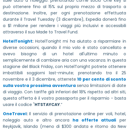
sulle auto a noleggio: prenotando come socio One Key si
può ottenere fino al 15% sul proprio mezzo di trasporto a
destinazione. Inoltre, per ogni prenotazione effettuata
durante il Travel Tuesday (3 dicembre), Expedia donerà fino
a $1 milione per rendere i viaggi più inclusivi e accessibili
attraverso il suo Made to Travel Fund.
HotelTonight
:
HotelTonight mi ha aiutato a risparmiare in
diverse occasioni, quando il mio volo è stato cancellato e
avevo bisogno di un hotel all'ultimo minuto o
semplicemente di cambiare aria con una vacanza. In questa
stagione del Black Friday, con HotelTonight potrete ottenere
imbattibili soggiorni last-minute; prenotando tra il 25
novembre e il 3 dicembre, otterrete
10 per cento di sconto
sulla vostra prossima avventura
senza limitazioni di date
di viaggio. Con tariffe già inferiori del 18% rispetto ad altri siti,
questa offerta è il vostro passaporto per il risparmio - basta
usare il codice "
HTSTAYCAY
.”
OneTravel
:
Il servizio di prenotazione online per voli, hotel,
noleggio auto e altro ancora
ha offerte attuali
per
Reykjavik, Islanda (meno di $300 andata e ritorno da New