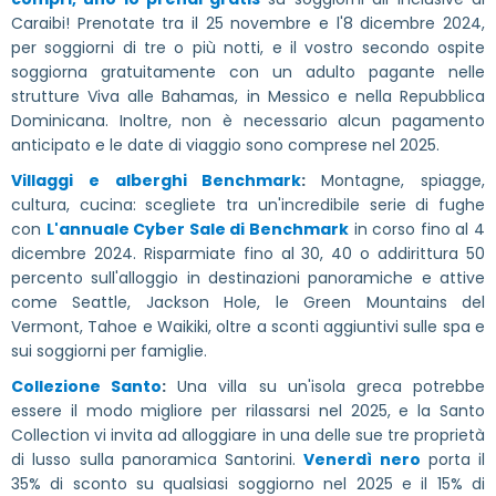
Caraibi! Prenotate tra il 25 novembre e l'8 dicembre 2024,
per soggiorni di tre o più notti, e il vostro secondo ospite
soggiorna gratuitamente con un adulto pagante nelle
strutture Viva alle Bahamas, in Messico e nella Repubblica
Dominicana. Inoltre, non è necessario alcun pagamento
anticipato e le date di viaggio sono comprese nel 2025.
Villaggi e alberghi Benchmark
:
Montagne, spiagge,
cultura, cucina: scegliete tra un'incredibile serie di fughe
con
L'annuale Cyber Sale di Benchmark
in corso fino al 4
dicembre 2024. Risparmiate fino al 30, 40 o addirittura 50
percento sull'alloggio in destinazioni panoramiche e attive
come Seattle, Jackson Hole, le Green Mountains del
Vermont, Tahoe e Waikiki, oltre a sconti aggiuntivi sulle spa e
sui soggiorni per famiglie.
Collezione Santo
:
Una villa su un'isola greca potrebbe
essere il modo migliore per rilassarsi nel 2025, e la Santo
Collection vi invita ad alloggiare in una delle sue tre proprietà
di lusso sulla panoramica Santorini.
Venerdì nero
porta il
35% di sconto su qualsiasi soggiorno nel 2025 e il 15% di