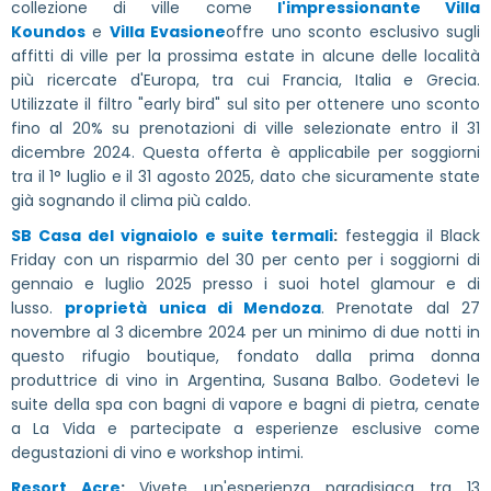
collezione di ville come
l'impressionante Villa
Koundos
e
Villa Evasione
offre uno sconto esclusivo sugli
affitti di ville per la prossima estate in alcune delle località
più ricercate d'Europa, tra cui Francia, Italia e Grecia.
Utilizzate il filtro "early bird" sul sito per ottenere uno sconto
fino al 20% su prenotazioni di ville selezionate entro il 31
dicembre 2024. Questa offerta è applicabile per soggiorni
tra il 1° luglio e il 31 agosto 2025, dato che sicuramente state
già sognando il clima più caldo.
SB Casa del vignaiolo e suite termali
:
festeggia il Black
Friday con un risparmio del 30 per cento per i soggiorni di
gennaio e luglio 2025 presso i suoi hotel glamour e di
lusso.
proprietà unica di Mendoza
. Prenotate dal 27
novembre al 3 dicembre 2024 per un minimo di due notti in
questo rifugio boutique, fondato dalla prima donna
produttrice di vino in Argentina, Susana Balbo. Godetevi le
suite della spa con bagni di vapore e bagni di pietra, cenate
a La Vida e partecipate a esperienze esclusive come
degustazioni di vino e workshop intimi.
Resort Acre
:
Vivete un'esperienza paradisiaca tra 13