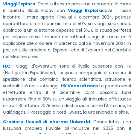
Viaggi Explora
:
Elevate il vostro prossimo momento in mare
in questo Black Friday con
Viaggi Explora
dove il lusso
incontra il mare aperto. Fino al 4 dicembre 2024, potrete
approfittare di un risparmio fino al 50% su viaggi selezionati,
abbinato a un allettante deposito del 5%. È la scusa perfetta
per salpare verso il mondo dei raffinati viaggi in mare, ed è
applicabile alle crociere in partenza dal 29 novembre 2024 in
poi, sia sulle crociere di Explora I che di Explora II nei Caraibi e
nel Mediterraneo.
HX
:
I viaggi d'avventura sono di livello superiore con HX
(Hurtigruten Expeditions), l'originale compagnia di crociere di
spedizione che combina ricerca scientifica, istruzione e
sostenibilità nei suoi viaggi.
HX Venerdì nero
Le prenotazioni
effettuate entro il 9 dicembre 2024 possono farvi
risparmiare fino al 50% su un viaggio all-inclusive effettuato
entro il 31 ottobre 2025 verso destinazioni come l'Antartide, le
Galápagos, il Passaggio a Nord-Ovest, la Groenlandia e oltre.
Crociere fluviali di charme Uniworld
:
Concedetevi una
lussuosa crociera fluviale all-inclusive nel 2025 con
Il