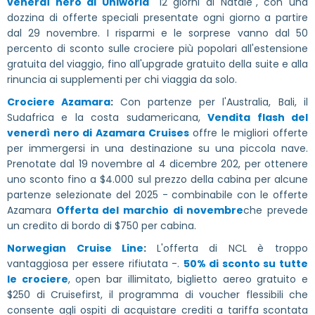
venerdì nero di Uniworld
"12 giorni di Natale", con una
dozzina di offerte speciali presentate ogni giorno a partire
dal 29 novembre. I risparmi e le sorprese vanno dal 50
percento di sconto sulle crociere più popolari all'estensione
gratuita del viaggio, fino all'upgrade gratuito della suite e alla
rinuncia ai supplementi per chi viaggia da solo.
Crociere Azamara
:
Con partenze per l'Australia, Bali, il
Sudafrica e la costa sudamericana,
Vendita flash del
venerdì nero di Azamara Cruises
offre le migliori offerte
per immergersi in una destinazione su una piccola nave.
Prenotate dal 19 novembre al 4 dicembre 202, per ottenere
uno sconto fino a $4.000 sul prezzo della cabina per alcune
partenze selezionate del 2025 - combinabile con le offerte
Azamara
Offerta del marchio di novembre
che prevede
un credito di bordo di $750 per cabina.
Norwegian Cruise Line
:
L'offerta di NCL è troppo
vantaggiosa per essere rifiutata -.
50% di sconto su tutte
le crociere
, open bar illimitato, biglietto aereo gratuito e
$250 di Cruisefirst, il programma di voucher flessibili che
consente agli ospiti di acquistare crediti a tariffa scontata