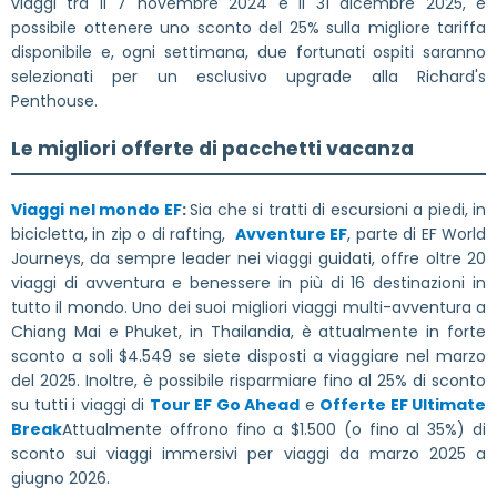
viaggi tra il 7 novembre 2024 e il 31 dicembre 2025, è
possibile ottenere uno sconto del 25% sulla migliore tariffa
disponibile e, ogni settimana, due fortunati ospiti saranno
selezionati per un esclusivo upgrade alla Richard's
Penthouse.
Le migliori offerte di pacchetti vacanza
Viaggi nel mondo EF
:
Sia che si tratti di escursioni a piedi, in
bicicletta, in zip o di rafting,
Avventure EF
, parte di EF World
Journeys, da sempre leader nei viaggi guidati, offre oltre 20
viaggi di avventura e benessere in più di 16 destinazioni in
tutto il mondo. Uno dei suoi migliori viaggi multi-avventura a
Chiang Mai e Phuket, in Thailandia, è attualmente in forte
sconto a soli $4.549 se siete disposti a viaggiare nel marzo
del 2025. Inoltre, è possibile risparmiare fino al 25% di sconto
su tutti i viaggi di
Tour EF Go Ahead
e
Offerte EF Ultimate
Break
Attualmente offrono fino a $1.500 (o fino al 35%) di
sconto sui viaggi immersivi per viaggi da marzo 2025 a
giugno 2026.