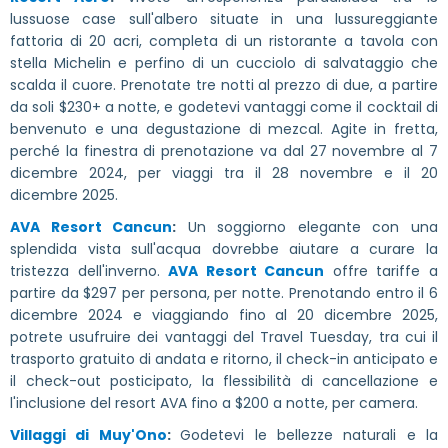
lussuose case sull'albero situate in una lussureggiante
fattoria di 20 acri, completa di un ristorante a tavola con
stella Michelin e perfino di un cucciolo di salvataggio che
scalda il cuore. Prenotate tre notti al prezzo di due, a partire
da soli $230+ a notte, e godetevi vantaggi come il cocktail di
benvenuto e una degustazione di mezcal. Agite in fretta,
perché la finestra di prenotazione va dal 27 novembre al 7
dicembre 2024, per viaggi tra il 28 novembre e il 20
dicembre 2025.
AVA Resort Cancun
:
Un soggiorno elegante con una
splendida vista sull'acqua dovrebbe aiutare a curare la
tristezza dell'inverno.
AVA Resort Cancun
offre tariffe a
partire da $297 per persona, per notte. Prenotando entro il 6
dicembre 2024 e viaggiando fino al 20 dicembre 2025,
potrete usufruire dei vantaggi del Travel Tuesday, tra cui il
trasporto gratuito di andata e ritorno, il check-in anticipato e
il check-out posticipato, la flessibilità di cancellazione e
l'inclusione del resort AVA fino a $200 a notte, per camera.
Villaggi di Muy'Ono
:
Godetevi le bellezze naturali e la