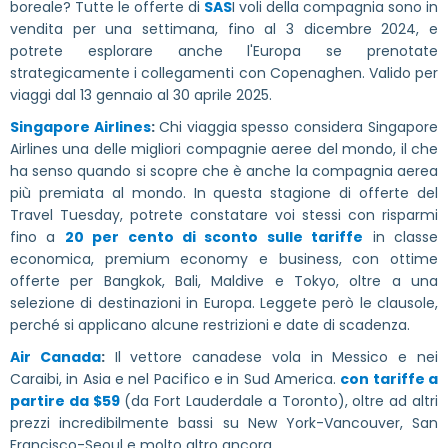
boreale? Tutte le offerte di
SAS
I voli della compagnia sono in
vendita per una settimana, fino al 3 dicembre 2024, e
potrete esplorare anche l'Europa se prenotate
strategicamente i collegamenti con Copenaghen. Valido per
viaggi dal 13 gennaio al 30 aprile 2025.
Singapore Airlines
:
Chi viaggia spesso considera Singapore
Airlines una delle migliori compagnie aeree del mondo, il che
ha senso quando si scopre che è anche la compagnia aerea
più premiata al mondo. In questa stagione di offerte del
Travel Tuesday, potrete constatare voi stessi con risparmi
fino a
20 per cento di sconto sulle tariffe
in classe
economica, premium economy e business, con ottime
offerte per Bangkok, Bali, Maldive e Tokyo, oltre a una
selezione di destinazioni in Europa. Leggete però le clausole,
perché si applicano alcune restrizioni e date di scadenza.
Air Canada
:
Il vettore canadese vola in Messico e nei
Caraibi, in Asia e nel Pacifico e in Sud America.
con tariffe a
partire da $59
(da Fort Lauderdale a Toronto), oltre ad altri
prezzi incredibilmente bassi su New York-Vancouver, San
Francisco-Seoul e molto altro ancora.