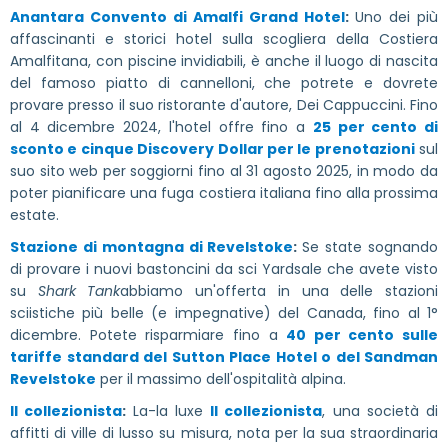
Anantara Convento di Amalfi Grand Hotel
:
Uno dei più
affascinanti e storici hotel sulla scogliera della Costiera
Amalfitana, con piscine invidiabili, è anche il luogo di nascita
del famoso piatto di cannelloni, che potrete e dovrete
provare presso il suo ristorante d'autore, Dei Cappuccini. Fino
al 4 dicembre 2024, l'hotel offre fino a
25 per cento di
sconto e cinque Discovery Dollar per le prenotazioni
sul
suo sito web per soggiorni fino al 31 agosto 2025, in modo da
poter pianificare una fuga costiera italiana fino alla prossima
estate.
Stazione di montagna di Revelstoke
:
Se state sognando
di provare i nuovi bastoncini da sci Yardsale che avete visto
su
Shark Tank
abbiamo un'offerta in una delle stazioni
sciistiche più belle (e impegnative) del Canada, fino al 1°
dicembre. Potete risparmiare fino a
40 per cento sulle
tariffe standard del Sutton Place Hotel o del Sandman
Revelstoke
per il massimo dell'ospitalità alpina.
Il collezionista
:
La-la luxe
Il collezionista
, una società di
affitti di ville di lusso su misura, nota per la sua straordinaria