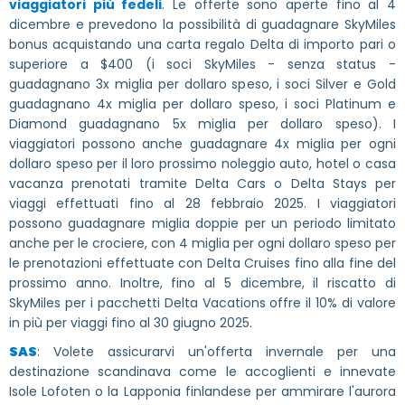
viaggiatori più fedeli
. Le offerte sono aperte fino al 4
dicembre e prevedono la possibilità di guadagnare SkyMiles
bonus acquistando una carta regalo Delta di importo pari o
superiore a $400 (i soci SkyMiles - senza status -
guadagnano 3x miglia per dollaro speso, i soci Silver e Gold
guadagnano 4x miglia per dollaro speso, i soci Platinum e
Diamond guadagnano 5x miglia per dollaro speso). I
viaggiatori possono anche guadagnare 4x miglia per ogni
dollaro speso per il loro prossimo noleggio auto, hotel o casa
vacanza prenotati tramite Delta Cars o Delta Stays per
viaggi effettuati fino al 28 febbraio 2025. I viaggiatori
possono guadagnare miglia doppie per un periodo limitato
anche per le crociere, con 4 miglia per ogni dollaro speso per
le prenotazioni effettuate con Delta Cruises fino alla fine del
prossimo anno. Inoltre, fino al 5 dicembre, il riscatto di
SkyMiles per i pacchetti Delta Vacations offre il 10% di valore
in più per viaggi fino al 30 giugno 2025.
SAS
: Volete assicurarvi un'offerta invernale per una
destinazione scandinava come le accoglienti e innevate
Isole Lofoten o la Lapponia finlandese per ammirare l'aurora