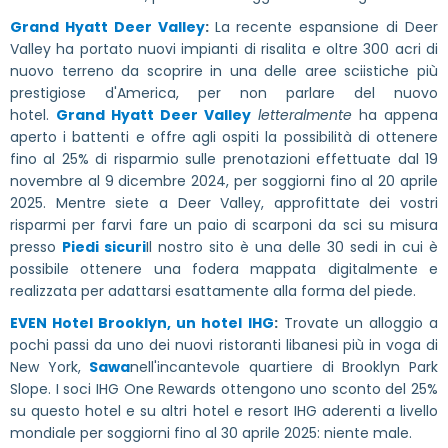
Grand Hyatt Deer Valley
:
La recente espansione di Deer
Valley ha portato nuovi impianti di risalita e oltre 300 acri di
nuovo terreno da scoprire in una delle aree sciistiche più
prestigiose d'America, per non parlare del nuovo
hotel.
Grand Hyatt Deer Valley
letteralmente
ha appena
aperto i battenti e offre agli ospiti la possibilità di ottenere
fino al 25% di risparmio sulle prenotazioni effettuate dal 19
novembre al 9 dicembre 2024, per soggiorni fino al 20 aprile
2025. Mentre siete a Deer Valley, approfittate dei vostri
risparmi per farvi fare un paio di scarponi da sci su misura
presso
Piedi sicuri
Il nostro sito è una delle 30 sedi in cui è
possibile ottenere una fodera mappata digitalmente e
realizzata per adattarsi esattamente alla forma del piede.
EVEN Hotel Brooklyn, un hotel IHG
:
Trovate un alloggio a
pochi passi da uno dei nuovi ristoranti libanesi più in voga di
New York,
Sawa
nell'incantevole quartiere di Brooklyn Park
Slope. I soci IHG One Rewards ottengono
uno sconto del 25%
su questo hotel e su altri hotel e resort IHG aderenti a livello
mondiale per soggiorni fino al 30 aprile 2025: niente male.