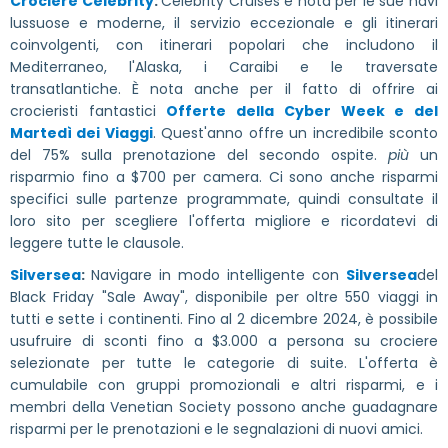
Crociere Celebrity
:
Celebrity Cruises è nota per le sue navi
lussuose e moderne, il servizio eccezionale e gli itinerari
coinvolgenti, con itinerari popolari che includono il
Mediterraneo, l'Alaska, i Caraibi e le traversate
transatlantiche. È nota anche per il fatto di offrire ai
crocieristi fantastici
Offerte della Cyber Week e del
Martedì dei Viaggi
. Quest'anno offre un incredibile sconto
del 75% sulla prenotazione del secondo ospite.
più
un
risparmio fino a $700 per camera. Ci sono anche risparmi
specifici sulle partenze programmate, quindi consultate il
loro sito per scegliere l'offerta migliore e ricordatevi di
leggere tutte le clausole.
Silversea
:
Navigare in modo intelligente con
Silversea
del
Black Friday "Sale Away", disponibile per oltre 550 viaggi in
tutti e sette i continenti. Fino al 2 dicembre 2024, è possibile
usufruire di sconti fino a $3.000 a persona su crociere
selezionate per tutte le categorie di suite. L'offerta è
cumulabile con gruppi promozionali e altri risparmi, e i
membri della Venetian Society possono anche guadagnare
risparmi per le prenotazioni e le segnalazioni di nuovi amici.