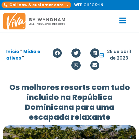
Call now & customer care
WEB CHECK-IN
Início
"
Mídia e
25 de abril
ativos
"
de 2023
Os melhores resorts com tudo
incluído na República
Dominicana para uma
escapada relaxante