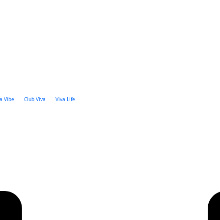
WEB CHECK-IN
Viva PRO REWARDS
a Vibe
Club Viva
Viva Life