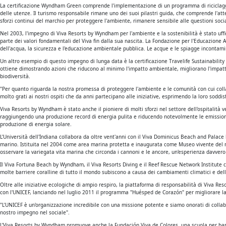
La certificazione Wyndham Green comprende l'implementazione di un programma di riciclaggio,
delle utenze. Il turismo responsabile rimane uno dei suoi pilastri guida, che comprende l'att
sforzi continui del marchio per proteggere l'ambiente, rimanere sensibile alle questioni socia
Nel 2003, l'impegno di Viva Resorts by Wyndham per l'ambiente e la sostenibilità è stato uf
parte dei valori fondamentali del Viva fin dalla sua nascita. La Fondazione per l'Educazione
dell'acqua, la sicurezza e l'educazione ambientale pubblica. Le acque e le spiagge incontami
Un altro esempio di questo impegno di lunga data è la certificazione Travelife Sustainabilit
ottiene dimostrando azioni che riducono al minimo l'impatto ambientale, migliorano l'impatto
biodiversità.
"Per quanto riguarda la nostra promessa di proteggere l'ambiente e le comunità con cui coll
molto grati ai nostri ospiti che da anni partecipano alle iniziative, esprimendo la loro soddi
Viva Resorts by Wyndham è stato anche il pioniere di molti sforzi nel settore dell'ospitalità
raggiungendo una produzione record di energia pulita e riducendo notevolmente le emissioni di
produzione di energia solare.
L'Università dell'Indiana collabora da oltre vent'anni con il Viva Dominicus Beach and Pal
marino. Istituita nel 2004 come area marina protetta e inaugurata come Museo vivente del mar
osservare la variegata vita marina che circonda i cannoni e le ancore, un'esperienza davvero
Il Viva Fortuna Beach by Wyndham, il Viva Resorts Diving e il Reef Rescue Network Institute 
molte barriere coralline di tutto il mondo subiscono a causa dei cambiamenti climatici e delle
Oltre alle iniziative ecologiche di ampio respiro, la piattaforma di responsabilità di Viva
con l'UNICEF, lanciando nel luglio 2011 il programma "Huésped de Corazón" per migliorare la q
"L'UNICEF è un'organizzazione incredibile con una missione potente e siamo onorati di colla
nostro impegno nel sociale".
L'Viva Resorts by Wyndham promuove anche la Fundación Viva de Colores, una scuola per bamb