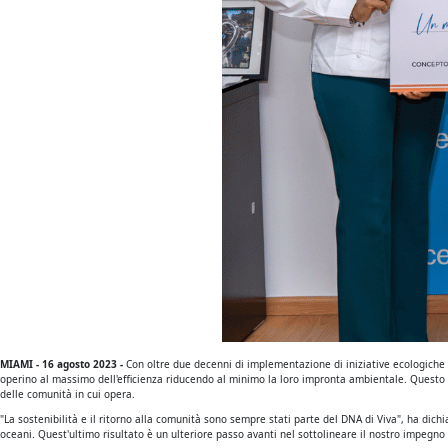
MIAMI - 16 agosto 2023 -
Con oltre due decenni di implementazione di iniziative ecologiche
operino al massimo dell'efficienza riducendo al minimo la loro impronta ambientale. Questo r
delle comunità in cui opera.
"La sostenibilità e il ritorno alla comunità sono sempre stati parte del DNA di Viva", ha di
oceani. Quest'ultimo risultato è un ulteriore passo avanti nel sottolineare il nostro impegno 