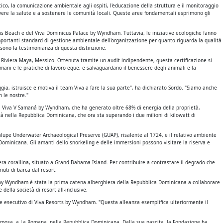
co, la comunicazione ambientale agli ospiti, l'educazione della struttura e il monitoraggio
overe la salute e a sostenere le comunità locali. Queste aree fondamentali esprimono gli
cus Beach e del Viva Dominicus Palace by Wyndham. Tuttavia, le iniziative ecologiche fanno
importanti standard di gestione ambientale dell'organizzazione per quanto riguarda la qualità
 sono la testimonianza di questa distinzione.
, Riviera Maya, Messico. Ottenuta tramite un audit indipendente, questa certificazione si
mani e le pratiche di lavoro eque, e salvaguardano il benessere degli animali e la
a, istruisce e motiva il team Viva a fare la sua parte", ha dichiarato Sordo. "Siamo anche
 le nostre."
o il Viva V Samaná by Wyndham, che ha generato oltre 68% di energia della proprietà,
tà nella Repubblica Dominicana, che ora sta superando i due milioni di kilowatt di
lupe Underwater Archaeological Preserve (GUAP), risalente al 1724, e il relativo ambiente
ominicana. Gli amanti dello snorkeling e delle immersioni possono visitare la riserva e
era corallina, situato a Grand Bahama Island. Per contribuire a contrastare il degrado che
uti di barca dal resort.
ts by Wyndham è stata la prima catena alberghiera della Repubblica Dominicana a collaborare
ella società di resort all-inclusive.
te esecutivo di Viva Resorts by Wyndham. "Questa alleanza esemplifica ulteriormente il
rmosa, a La Romana, nella Repubblica Dominicana. Dalla sua nascita, la Fondazione ha