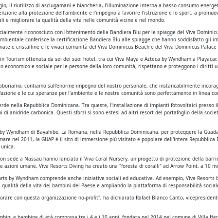
 il riutilizzo di asciugamani e biancheria, l'illuminazione interna a basso consumo energeti
enzione alla protezione dell'ambiente e l'impegno a favorire l'istruzione e lo sport, a promu
li e migliorare la qualità della vita nelle comunità vicine e nel mondo.
ficialmente riconosciuto con l'ottenimento della Bandiera Blu per le spiagge del Viva Domini
 Ambientale conferisce la certificazione Bandiera Blu alle spiagge che hanno soddisfatto gli 
nate e cristalline e le vivaci comunità del Viva Dominicus Beach e del Viva Dominicus Palace
y in Tourism ottenuta da sei dei suoi hotel, tra cui Viva Maya e Azteca by Wyndham a Playacar
 economico e sociale per le persone della loro comunità, rispettano e proteggono i diritti u
aboriamo, contiamo sull'enorme impegno del nostro personale, che instancabilmente incoraggi
sfazione e le cui speranze per l'ambiente e le nostre comunità sono perfettamente in linea con
 verde nella Repubblica Dominicana. Tra queste, l'installazione di impianti fotovoltaici press
 anidride carbonica. Questi sforzi si sono estesi ad altri resort del portafoglio della socie
ace by Wyndham di Bayahibe, La Romana, nella Repubblica Dominicana, per proteggere la Guada
e nel 2011, la GUAP è il sito di immersione più visitato e popolare dell'intera Repubblica D
 unica.
con sede a Nassau hanno lanciato il Viva Coral Nursery, un progetto di protezione della barri
 azioni umane, Viva Resorts Diving ha creato una "foresta di coralli" ad Arrow Point, a 10 min
 Resorts by Wyndham comprende anche iniziative sociali ed educative. Ad esempio, Viva Resor
ualità della vita dei bambini del Paese e ampliando la piattaforma di responsabilità sociale d
borare con questa organizzazione no-profit", ha dichiarato Rafael Blanco Canto, vicepresiden
ini e bambine di età compresa tra i 4 e i 10 anni, fondata nel 2014 nel comune di Villa He