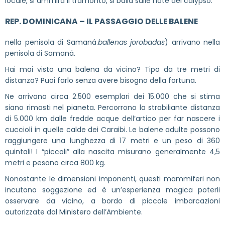
locale, si ammira il tramonto, si balla sulle note del calypso.
REP. DOMINICANA – IL PASSAGGIO DELLE BALENE
nella penisola di Samaná.
ballenas jorobadas
) arrivano nella
penisola di Samaná.
Hai mai visto una balena da vicino? Tipo da tre metri di
distanza? Puoi farlo senza avere bisogno della fortuna.
Ne arrivano circa 2.500 esemplari dei 15.000 che si stima
siano rimasti nel pianeta. Percorrono la strabiliante distanza
di 5.000 km dalle fredde acque dell’artico per far nascere i
cuccioli in quelle calde dei Caraibi. Le balene adulte possono
raggiungere una lunghezza di 17 metri e un peso di 360
quintali! I “piccoli” alla nascita misurano generalmente 4,5
metri e pesano circa 800 kg.
Nonostante le dimensioni imponenti, questi mammiferi non
incutono soggezione ed è un’esperienza magica poterli
osservare da vicino, a bordo di piccole imbarcazioni
autorizzate dal Ministero dell’Ambiente.