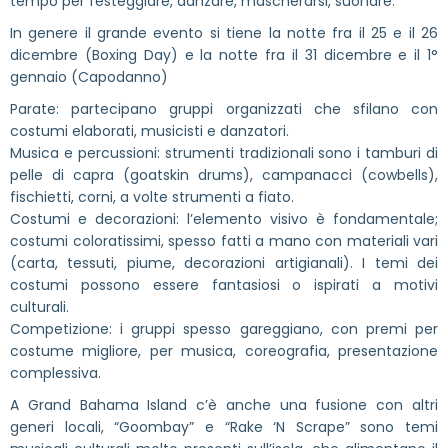
tempo per festeggiare, danzare, mascherarsi, suonare.
In genere il grande evento si tiene la notte fra il 25 e il 26
dicembre (Boxing Day) e la notte fra il 31 dicembre e il 1°
gennaio (Capodanno)
Parate: partecipano gruppi organizzati che sfilano con
costumi elaborati, musicisti e danzatori.
Musica e percussioni: strumenti tradizionali sono i tamburi di
pelle di capra (goatskin drums), campanacci (cowbells),
fischietti, corni, a volte strumenti a fiato.
Costumi e decorazioni: l’elemento visivo è fondamentale;
costumi coloratissimi, spesso fatti a mano con materiali vari
(carta, tessuti, piume, decorazioni artigianali). I temi dei
costumi possono essere fantasiosi o ispirati a motivi
culturali.
Competizione: i gruppi spesso gareggiano, con premi per
costume migliore, per musica, coreografia, presentazione
complessiva.
A Grand Bahama Island c’è anche una fusione con altri
generi locali, “Goombay” e “Rake ‘N Scrape” sono temi