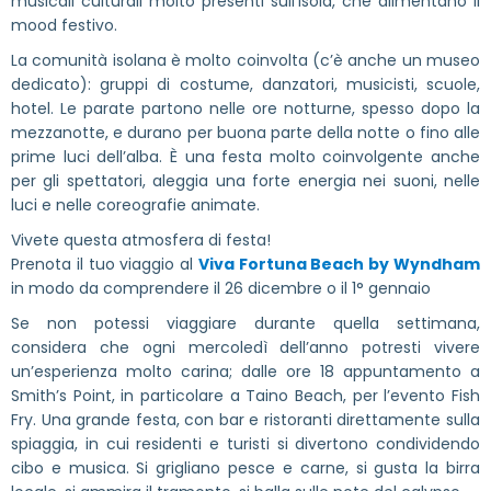
musicali culturali molto presenti sull’isola, che alimentano il
mood festivo.
La comunità isolana è molto coinvolta (c’è anche un museo
dedicato): gruppi di costume, danzatori, musicisti, scuole,
hotel. Le parate partono nelle ore notturne, spesso dopo la
mezzanotte, e durano per buona parte della notte o fino alle
prime luci dell’alba. È una festa molto coinvolgente anche
per gli spettatori, aleggia una forte energia nei suoni, nelle
luci e nelle coreografie animate.
Vivete questa atmosfera di festa!
Prenota il tuo viaggio al
Viva Fortuna Beach by Wyndham
in modo da comprendere il 26 dicembre o il 1° gennaio
Se non potessi viaggiare durante quella settimana,
considera che ogni mercoledì dell’anno potresti vivere
un’esperienza molto carina; dalle ore 18 appuntamento a
Smith’s Point, in particolare a Taino Beach, per l’evento Fish
Fry. Una grande festa, con bar e ristoranti direttamente sulla
spiaggia, in cui residenti e turisti si divertono condividendo
cibo e musica. Si grigliano pesce e carne, si gusta la birra