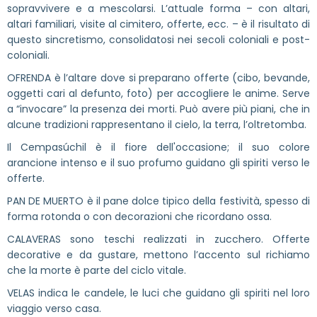
sopravvivere e a mescolarsi. L’attuale forma – con altari,
altari familiari, visite al cimitero, offerte, ecc. – è il risultato di
questo sincretismo, consolidatosi nei secoli coloniali e post-
coloniali.
OFRENDA è l’altare dove si preparano offerte (cibo, bevande,
oggetti cari al defunto, foto) per accogliere le anime. Serve
a “invocare” la presenza dei morti. Può avere più piani, che in
alcune tradizioni rappresentano il cielo, la terra, l’oltretomba.
Il Cempasúchil è il fiore dell'occasione; il suo colore
arancione intenso e il suo profumo guidano gli spiriti verso le
offerte.
PAN DE MUERTO è il pane dolce tipico della festività, spesso di
forma rotonda o con decorazioni che ricordano ossa.
CALAVERAS sono teschi realizzati in zucchero. Offerte
decorative e da gustare, mettono l’accento sul richiamo
che la morte è parte del ciclo vitale.
VELAS indica le candele, le luci che guidano gli spiriti nel loro
viaggio verso casa.