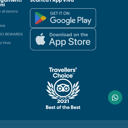
egamenti
Scarica l'App Viva
ni
e di lavoro
iva
PRO REWARDS
a Viva