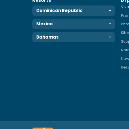
Resorts
Di 
Viva
Dominican Republic
Pre
Mexico
Imm
Kite
Bahamas
Scop
Noti
News
Resp