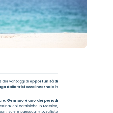
re dei vantaggi di
opportunità di
uga dalla tristezza invernale
in
are,
Gennaio è uno dei periodi
 destinazioni caraibiche in Messico,
urri, sole e paesaggi mozzafiato