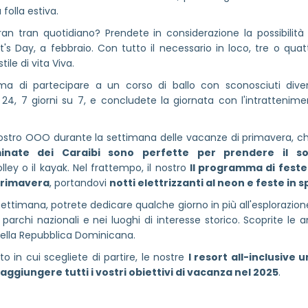
 folla estiva.
n tran quotidiano? Prendete in considerazione la possibilità 
's Day, a febbraio. Con tutto il necessario in loco, tre o quat
ile di vita Viva.
rima di partecipare a un corso di ballo con sconosciuti diven
u 24, 7 giorni su 7, e concludete la giornata con l'intrattenim
 vostro OOO durante la settimana delle vacanze di primavera, ch
inate dei Caraibi sono perfette per prendere il sol
ley o il kayak. Nel frattempo, il nostro
Il programma di feste 
 primavera
, portandovi
notti elettrizzanti al neon e feste in 
ettimana, potrete dedicare qualche giorno in più all'esplorazione
ti parchi nazionali e nei luoghi di interesse storico. Scoprite le
della Repubblica Dominicana.
n cui scegliete di partire, le nostre
I resort all-inclusive
raggiungere tutti i vostri obiettivi di vacanza nel 2025
.