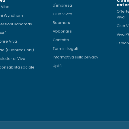
più
Coll
ester
d'impresa
 Vibe
Offert
Club Vivito
mi Wyndham
Viva
Boomers
ersioni Bahamas
Club V
Abbonarsi
surf
Viva 
Contatto
rire Viva
Esplor
Termini legali
zie (Pubblicazioni)
Informativa sulla privacy
letter di Viva
Uplift
onsabilità sociale