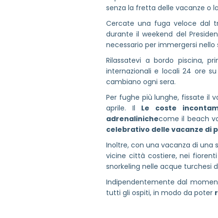
senza la fretta delle vacanze o la
Cercate una fuga veloce dal tra
durante il weekend del President
necessario per immergersi nello st
Rilassatevi a bordo piscina, p
internazionali e locali 24 ore s
cambiano ogni sera.
Per fughe più lunghe, fissate il
aprile. Il
Le coste incontam
adrenaliniche
come il beach vol
celebrativo delle vacanze di
Inoltre, con una vacanza di una s
vicine città costiere, nei fioren
snorkeling nelle acque turchesi 
Indipendentemente dal momento i
tutti gli ospiti, in modo da poter