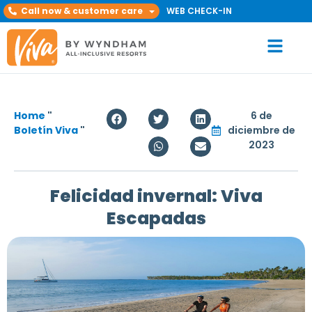
Call now & customer care
WEB CHECK-IN
Home
"
6 de
Boletín Viva
"
diciembre de
2023
Felicidad invernal: Viva
Escapadas