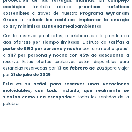
protección de las tortugas marinas
. En
complejo
ecológico
también abraza
prácticas turísticas
sostenibles
a través de nuestro
Programa Wyndham
Green
a
reducir los residuos
,
implantar la energía
solar
y
minimizar su huella medioambiental
.
Con las reservas ya abiertas, lo celebramos a lo grande con
dos ofertas por tiempo limitado
. Disfrute de
tarifas a
partir de $153 por persona y noche
con una noche gratis*
o
$117 por persona y noche con 45% de descuento
la
reserva. Estas ofertas exclusivas están disponibles para
estancias reservadas por
13 de febrero de 2025
para viajar
por
31 de julio de 2025
.
Esta es su señal para reservar unas vacaciones
inolvidables, con todo incluido, que realmente se
sientan como una escapada
en todos los sentidos de la
palabra.