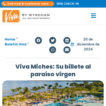
Call now & customer care
WEB CHECK-IN
Home
"
20 de
Boletín Viva
"
diciembre de
2024
Viva Miches: Su billete al
paraíso virgen