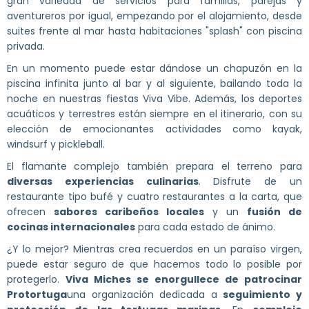
gran variedad de servicios para familias, parejas y
aventureros por igual, empezando por el alojamiento, desde
suites frente al mar hasta habitaciones "splash" con piscina
privada.
En un momento puede estar dándose un chapuzón en la
piscina infinita junto al bar y al siguiente, bailando toda la
noche en nuestras fiestas Viva Vibe. Además, los deportes
acuáticos y terrestres están siempre en el itinerario, con su
elección de emocionantes actividades como kayak,
windsurf y pickleball.
El flamante complejo también prepara el terreno para
diversas experiencias culinarias
. Disfrute de un
restaurante tipo bufé y cuatro restaurantes a la carta, que
ofrecen
sabores caribeños locales
y un
fusión de
cocinas internacionales
para cada estado de ánimo.
¿Y lo mejor? Mientras crea recuerdos en un paraíso virgen,
puede estar seguro de que hacemos todo lo posible por
protegerlo.
Viva Miches se enorgullece de patrocinar
Protortuga
una organización dedicada a
seguimiento y