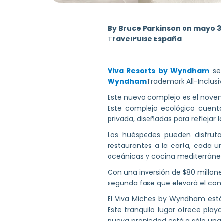
By Bruce Parkinson on mayo 3
TravelPulse España
Viva Resorts by Wyndham
se 
Wyndham
Trademark All-Inclusi
Este nuevo complejo es el noven
Este complejo ecológico cuenta
privada, diseñadas para reflejar 
Los huéspedes pueden disfrutar
restaurantes a la carta, cada u
oceánicas y cocina mediterráne
Con una inversión de $80 millone
segunda fase que elevará el comp
El Viva Miches by Wyndham está 
Este tranquilo lugar ofrece pla
nueva propiedad está a sólo una