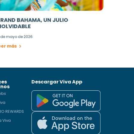
RAND BAHAMA, UN JULIO
NOLVIDABLE
 de mayo de 2026
eer más
ces
Descargar Viva App
rnos
obs
iva
PRO REWARDS
a Viva