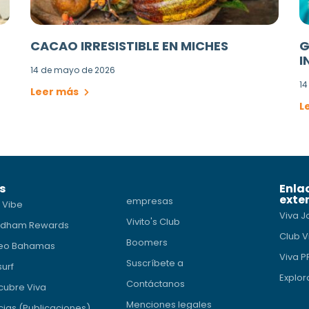
CACAO IRRESISTIBLE EN MICHES
G
I
14 de mayo de 2026
14
Leer más
L
s
Enla
exte
empresas
 Vibe
Viva J
Vivito's Club
dham Rewards
Club V
Boomers
eo Bahamas
Viva 
Suscríbete a
surf
Explor
Contáctanos
cubre Viva
Menciones legales
cias (Publicaciones)