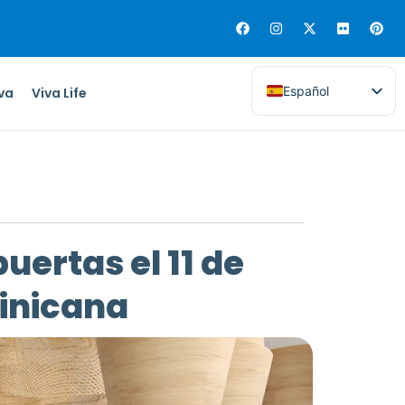
Español
iva
Viva Life
ertas el 11 de
inicana