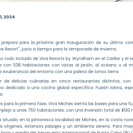
1, 2024
prepara para la próxima gran inauguración de su último comp
ve Resort", justo a tiempo para la temporada de invierno.
o todo incluido de Viva Resorts by Wyndham en el Caribe y el s
 con 538 habitaciones con vistas al jardín, al océano o al ma
la exuberancia del entorno con una paleta de tonos tierra.
 de delicias culinarias en cinco restaurantes distintos, con
no dedicado a una cocina global específica: Fusión latina, espe
a.
s para la primera fase, Viva Miches sienta las bases para una fu
lejo a unas 750 habitaciones, con una inversión total de $130 m
situado en la pintoresca localidad de Miches, en la costa nor
yas vírgenes, extensos paisajes y un ambiente sereno. Para may
 hora y media del Aeropuerto Internacional de Punta Cana (PUJ)