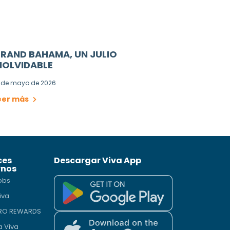
RAND BAHAMA, UN JULIO
NOLVIDABLE
 de mayo de 2026
eer más
ces
Descargar Viva App
rnos
obs
iva
PRO REWARDS
a Viva