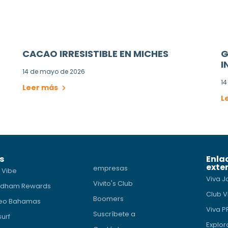
CACAO IRRESISTIBLE EN MICHES
G
I
14 de mayo de 2026
14
Leer más
L
s
Enla
exte
empresas
 Vibe
Viva J
Vivito's Club
dham Rewards
Club V
Boomers
eo Bahamas
Viva 
Suscríbete a
surf
Explor