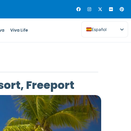
Español
iva
Viva Life
ort, Freeport