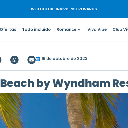
WEB CHECK-IN
Viva PRO REWARDS
Ofertas
Todo incluido
Romance
Viva Vibe
Club V
16 de octubre de 2023
 Beach by Wyndham Res