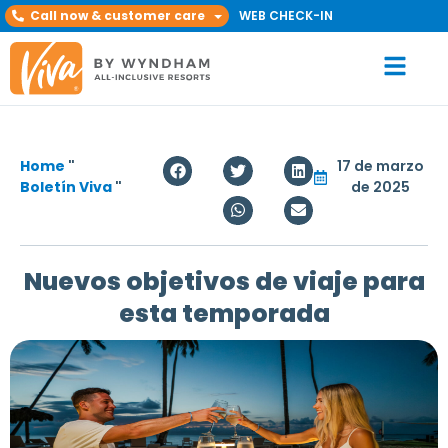
Call now & customer care
WEB CHECK-IN
Home
"
17 de marzo
Boletín Viva
"
de 2025
Nuevos objetivos de viaje para
esta temporada