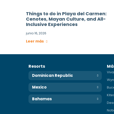
Things to do in Playa del Carmen:
Cenotes, Mayan Culture, and All-
Inclusive Experiences
junio 16, 2026
Leer más
Resorts
Má
Viva
Dominican Republic
Wyn
Mexico
Buc
Kite
Bahamas
Des
Noti