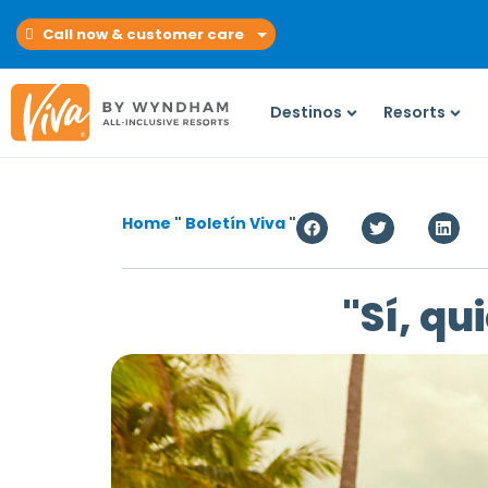
Call now & customer care
Destinos
Resorts
Home
"
Boletín Viva
"
"Sí, qu