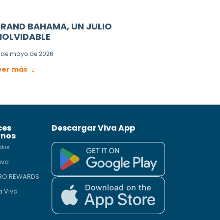
RAND BAHAMA, UN JULIO
NOLVIDABLE
 de mayo de 2026
eer más
ces
Descargar Viva App
rnos
obs
iva
PRO REWARDS
a Viva