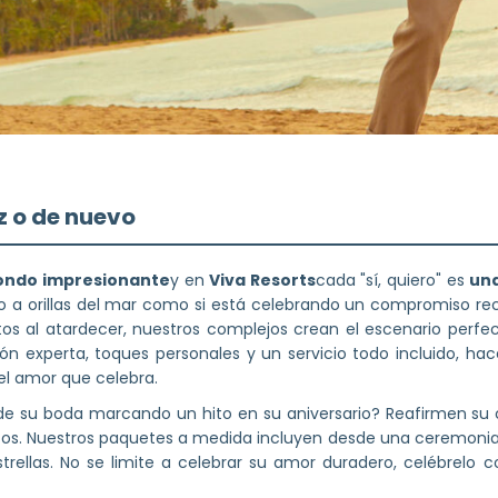
z o de nuevo
fondo impresionante
y en
Viva Resorts
cada "sí, quiero" es
una
a orillas del mar como si está celebrando un compromiso rec
os al atardecer, nuestros complejos crean el escenario per
ión experta, toques personales y un servicio todo incluido, h
l amor que celebra.
ía de su boda marcando un hito en su aniversario? Reafirmen 
os. Nuestros paquetes a medida incluyen desde una ceremonia 
trellas. No se limite a celebrar su amor duradero, celébrelo 