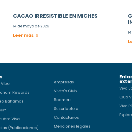
CACAO IRRESISTIBLE EN MICHES
G
I
14 de mayo de 2026
14
Leer más
L
s
Enla
exte
empresas
 Vibe
Viva J
Vivito's Club
dham Rewards
Club V
Boomers
eo Bahamas
Viva 
Suscríbete a
surf
Explor
Contáctanos
cubre Viva
Menciones legales
cias (Publicaciones)