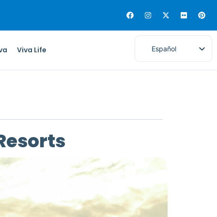
Español
iva
Viva Life
 Resorts