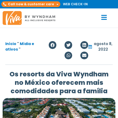
Call now & customer care
WEB CHECK-IN
Início
"
Mídia e
agosto 8,
ativos
"
2022
Os resorts da Viva Wyndham
no México oferecem mais
comodidades para a família