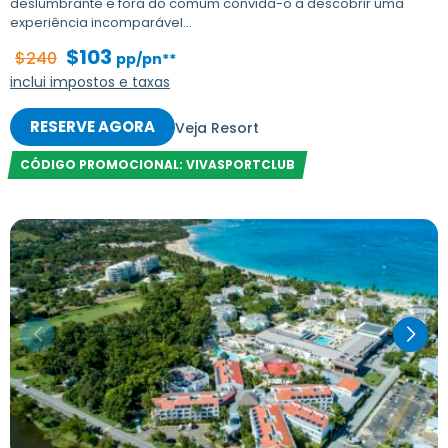
deslumbrante e fora do comum convida-o a descobrir uma
experiência incomparável...
$103
$240
pp/pn**
inclui impostos e taxas
RESERVE AGORA
Veja Resort
CÓDIGO PROMOCIONAL: VIVASPORTCLUB