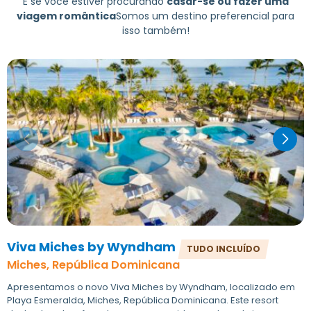
E se você estiver procurando
casar-se ou fazer uma
viagem romântica
Somos um destino preferencial para
isso também!
Viva Miches by Wyndham
TUDO INCLUÍDO
Miches, República Dominicana
Apresentamos o novo Viva Miches by Wyndham, localizado em
Playa Esmeralda, Miches, República Dominicana. Este resort