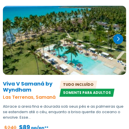
Viva V Samaná by
TUDO INCLUÍDO
Wyndham
SOMENTE PARA ADULTOS
Las Terrenas, Samaná
Abrace a areia fina e dourada sob seus pés e as palmeiras que
se estendem até o céu, enquanto a brisa quente do oceano o
envolve. Esse...
$89
$240
pp/pn**