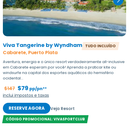
Viva Tangerine by Wyndham
TUDO INCLUÍDO
Cabarete, Puerto Plata
Aventura, energia e o único resort verdadeiramente all-inclusive
em Cabarete esperam por você! Aprenda a praticar kite ou
windsurfe na capital dos esportes aquáticos do hemisfério
ocidental...
$79
$147
pp/pn**
inclui impostos e taxas
RESERVE AGORA
Veja Resort
CÓDIGO PROMOCIONAL: VIVASPORTCLUB