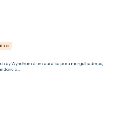
UÍDO
Beach by Wyndham é um paraíso para mergulhadores,
ndância...