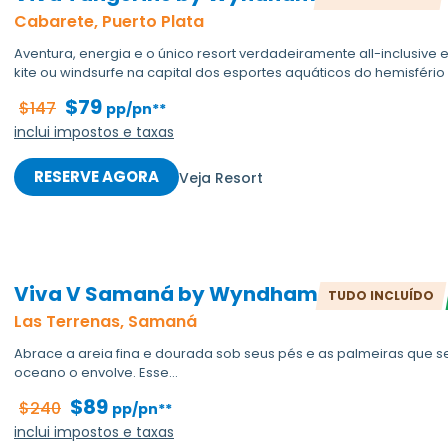
Cabarete, Puerto Plata
Aventura, energia e o único resort verdadeiramente all-inclusiv
kite ou windsurfe na capital dos esportes aquáticos do hemisfério o
$79
$147
pp/pn**
inclui impostos e taxas
RESERVE AGORA
Veja Resort
Viva V Samaná by Wyndham
TUDO INCLUÍDO
Las Terrenas, Samaná
Abrace a areia fina e dourada sob seus pés e as palmeiras que s
oceano o envolve. Esse...
$89
$240
pp/pn**
inclui impostos e taxas