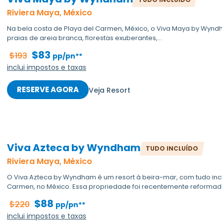
Riviera Maya, México
Na bela costa de Playa del Carmen, México, o Viva Maya by Wynd
praias de areia branca, florestas exuberantes,...
$83
$193
pp/pn**
inclui impostos e taxas
RESERVE AGORA
Veja Resort
Viva Azteca by Wyndham
TUDO INCLUÍDO
Riviera Maya, México
O Viva Azteca by Wyndham é um resort à beira-mar, com tudo incl
Carmen, no México. Essa propriedade foi recentemente reformada
$88
$220
pp/pn**
inclui impostos e taxas