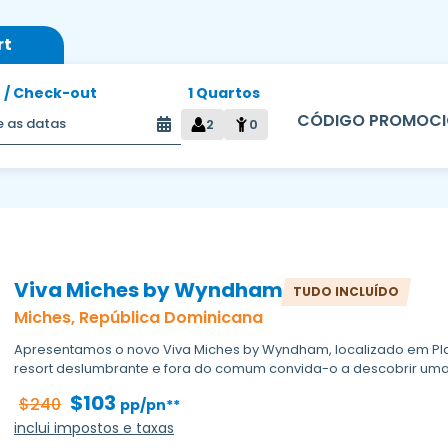
rt
 / Check-out
1 Quartos
2
0
Viva Miches by Wyndham
TUDO INCLUÍDO
Miches, República Dominicana
Apresentamos o novo Viva Miches by Wyndham, localizado em Pla
resort deslumbrante e fora do comum convida-o a descobrir uma 
$103
$240
pp/pn**
inclui impostos e taxas