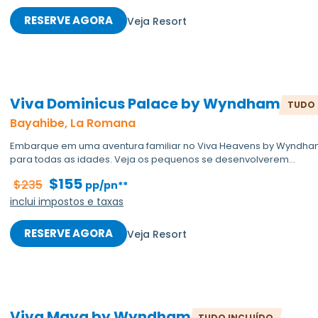
RESERVE AGORA
Veja Resort
Viva Dominicus Palace by Wyndham
TUDO 
Bayahibe, La Romana
Embarque em uma aventura familiar no Viva Heavens by Wyndham
para todas as idades. Veja os pequenos se desenvolverem...
$155
$235
pp/pn**
inclui impostos e taxas
RESERVE AGORA
Veja Resort
Viva Maya by Wyndham
TUDO INCLUÍDO