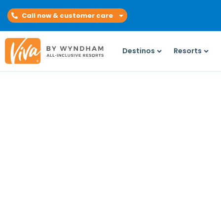
Call now & customer care
Destinos
Resorts