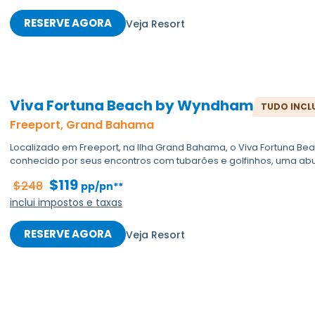
RESERVE AGORA
Veja Resort
Viva Fortuna Beach by Wyndham
TUDO INCL
Freeport, Grand Bahama
Localizado em Freeport, na Ilha Grand Bahama, o Viva Fortuna 
conhecido por seus encontros com tubarões e golfinhos, uma abu
$119
$248
pp/pn**
inclui impostos e taxas
RESERVE AGORA
Veja Resort