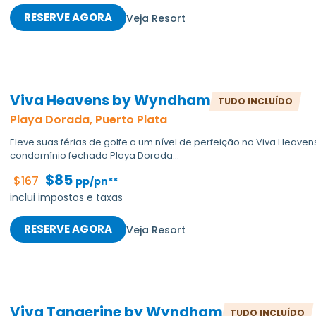
RESERVE AGORA
Veja Resort
Viva Heavens by Wyndham
TUDO INCLUÍDO
Playa Dorada, Puerto Plata
Eleve suas férias de golfe a um nível de perfeição no Viva Heave
condomínio fechado Playa Dorada...
$85
$167
pp/pn**
inclui impostos e taxas
RESERVE AGORA
Veja Resort
Viva Tangerine by Wyndham
TUDO INCLUÍDO