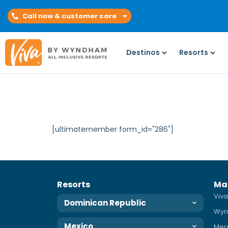
Call now & customer care
Destinos
Resorts
[ultimatemember form_id="286"]
Resorts
Ma
Viva
Dominican Republic
Wyn
Mexico
Mer