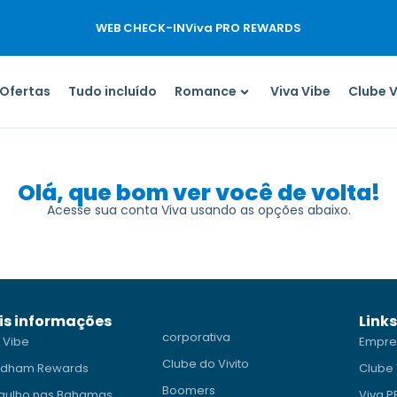
WEB CHECK-IN
Viva PRO REWARDS
Ofertas
Tudo incluído
Romance
Viva Vibe
Clube 
Olá, que bom ver você de volta!
Acesse sua conta Viva usando as opções abaixo.
is informações
Link
corporativa
 Vibe
Empre
Clube do Vivito
dham Rewards
Clube 
Boomers
gulho nas Bahamas
Viva 