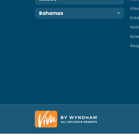
Kite
Bahamas
Entd
Notí
Bole
Resp