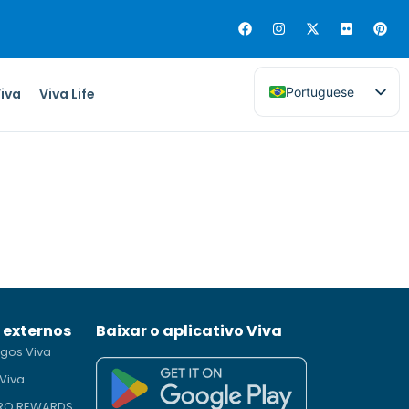
Portuguese
Viva
Viva Life
s externos
Baixar o aplicativo Viva
gos Viva
Viva
PRO REWARDS