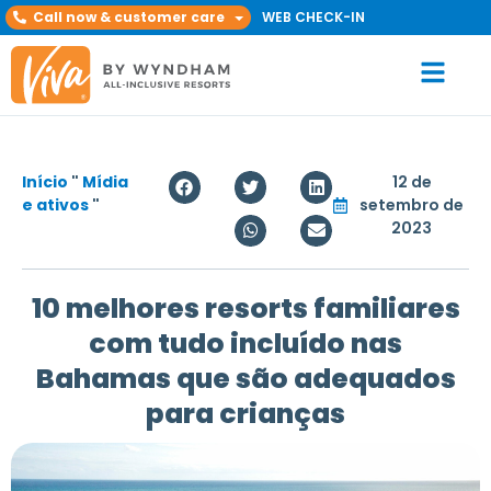
Call now & customer care
WEB CHECK-IN
Início
"
Mídia
12 de
e ativos
"
setembro de
2023
10 melhores resorts familiares
com tudo incluído nas
Bahamas que são adequados
para crianças