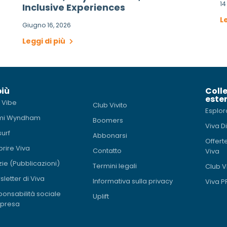
1
Inclusive Experiences
L
Giugno 16, 2026
Leggi di più
più
Coll
ester
 Vibe
Club Vivito
Esplor
mi Wyndham
Boomers
Viva D
surf
Abbonarsi
Offert
rire Viva
Contatto
Viva
zie (Pubblicazioni)
Termini legali
Club V
letter di Viva
Informativa sulla privacy
Viva 
onsabilità sociale
Uplift
mpresa