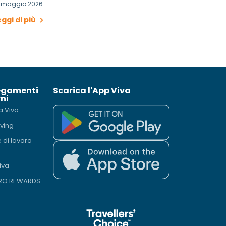
4 maggio 2026
eggi di più
egamenti
Scarica l'App Viva
ni
a Viva
iving
e di lavoro
iva
PRO REWARDS