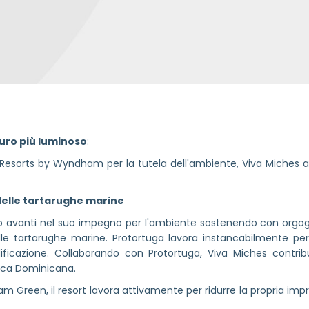
turo più luminoso
:
a Resorts by Wyndham per la tutela dell'ambiente, Viva Miches a
delle tartarughe marine
so avanti nel suo impegno per l'ambiente sostenendo con orgogl
lle tartarughe marine. Protortuga lavora instancabilmente p
dificazione. Collaborando con Protortuga, Viva Miches contribu
ica Dominicana.
Green, il resort lavora attivamente per ridurre la propria imp