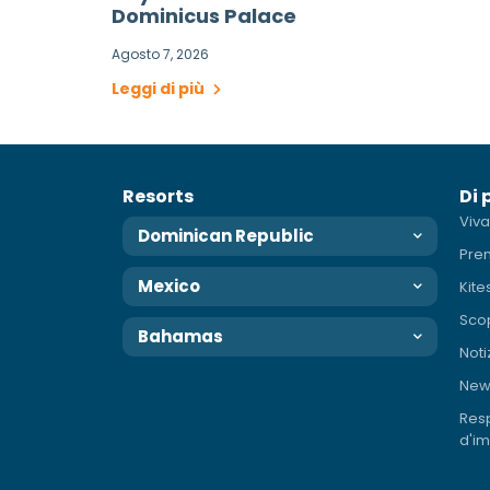
Dominicus Palace
Agosto 7, 2026
Leggi di più
Resorts
Di 
Viva
Dominican Republic
Pre
Mexico
Kite
Scop
Bahamas
Noti
News
Resp
d'i