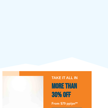
TAKE IT ALL IN
More than
30% Off
From $79 pp/pn**