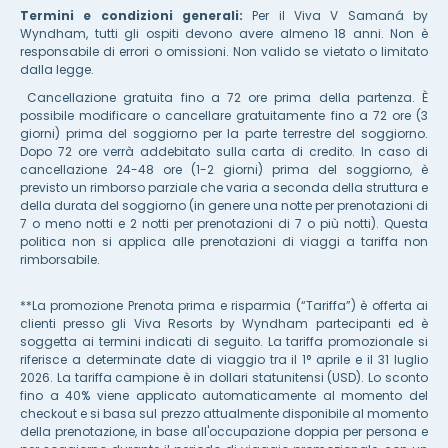
Termini e condizioni generali:
Per il Viva V Samaná by
Wyndham, tutti gli ospiti devono avere almeno 18 anni. Non è
responsabile di errori o omissioni. Non valido se vietato o limitato
dalla legge.
Cancellazione gratuita fino a 72 ore prima della partenza. È
possibile modificare o cancellare gratuitamente fino a 72 ore (3
giorni) prima del soggiorno per la parte terrestre del soggiorno.
Dopo 72 ore verrà addebitato sulla carta di credito. In caso di
cancellazione 24-48 ore (1-2 giorni) prima del soggiorno, è
previsto un rimborso parziale che varia a seconda della struttura e
della durata del soggiorno (in genere una notte per prenotazioni di
7 o meno notti e 2 notti per prenotazioni di 7 o più notti). Questa
politica non si applica alle prenotazioni di viaggi a tariffa non
rimborsabile.
**La promozione Prenota prima e risparmia (“Tariffa”) è offerta ai
clienti presso gli Viva Resorts by Wyndham partecipanti ed è
soggetta ai termini indicati di seguito. La tariffa promozionale si
riferisce a determinate date di viaggio tra il 1° aprile e il 31 luglio
2026. La tariffa campione è in dollari statunitensi (USD). Lo sconto
fino a 40% viene applicato automaticamente al momento del
checkout e si basa sul prezzo attualmente disponibile al momento
della prenotazione, in base all'occupazione doppia per persona e