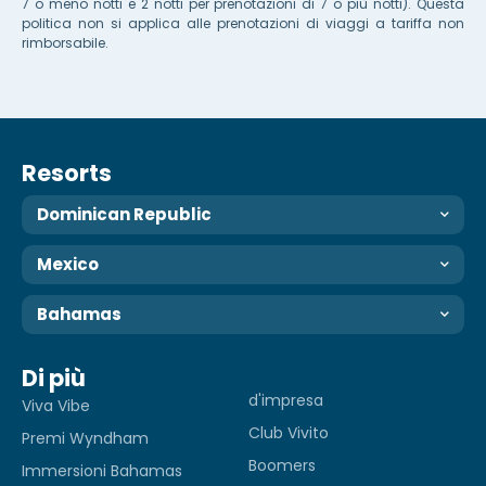
7 o meno notti e 2 notti per prenotazioni di 7 o più notti). Questa
politica non si applica alle prenotazioni di viaggi a tariffa non
rimborsabile.
Resorts
Dominican Republic
Mexico
Bahamas
Di più
d'impresa
Viva Vibe
Club Vivito
Premi Wyndham
Boomers
Immersioni Bahamas