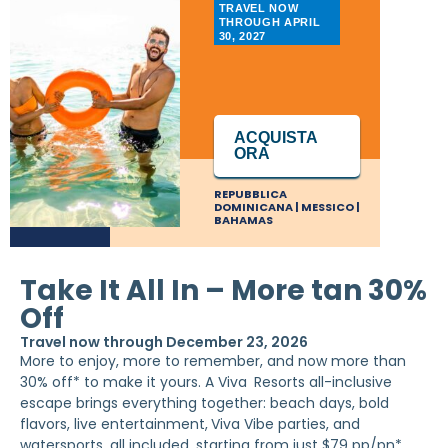
TRAVEL NOW
THROUGH APRIL
30, 2027
ACQUISTA
ORA
REPUBBLICA
DOMINICANA | MESSICO |
BAHAMAS
Take It All In – More tan 30%
Off
Travel now through December 23, 2026
More to enjoy, more to remember, and now more than
30% off* to make it yours. A Viva
Resorts all-inclusive
escape brings everything together: beach days, bold
flavors, live entertainment,
Viva Vibe parties, and
watersports, all included, starting from just $79 pp/pn*.