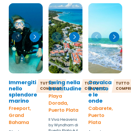
Immergiti
Swing nella
Cavalca
TUTTO
TUTTO
TUTTO
nello
beatitudine
il vento
COMPRESO
COMPRESO
COMPR
splendore
e le
Playa
marino
onde
Dorada,
Freeport,
Cabarete,
Puerto Plata
Grand
Puerto
Il Viva Heavens
Bahama
Plata
by Wyndham di
Puerto Plata è il