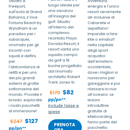
Situato a
Avventura,
luogo ideale per
Freeport,
energia e l'unico
una vacanza
sull'isola di Grand
resort veramente
all'insegna del
Bahama, il Viva
all-inclusive di
golf. Situato
Fortuna Beach by
Cabarete vi
all'interno del
Wyndham è un
aspettano!
complesso
paradiso per i
Imparate a fare
recintato Playa
subacquei,
kite o windsurf
Dorada Resort, il
rinomato per gli
nella capitale
resort vanta uno
incontri con
degli sport
squisito campo
squali e delfini,
acquatici
da golf a 18
per
dell'emisfero
buche progettato
l'abbondanza di
occidentale,
dal rinomato
relitti e per uno
dove i migliori si
architetto Robert
dei più grandi
riuniscono per
Trent Jones Sr.
sistemi di grotte
gareggiare e poi
sottomarine del
rilassarsi in riva
$82
$170
mondo. Provate il
all'oceano. Le
pp/pn**
brivido: esplorate
lezioni
i nostri pacchetti
include tasse e
introduttive
di immersione!
gratuite di
spese
kiteboarding
$127
$247
fanno parte del
PRENOTA
pacchetto.
pp/pn**
ORA