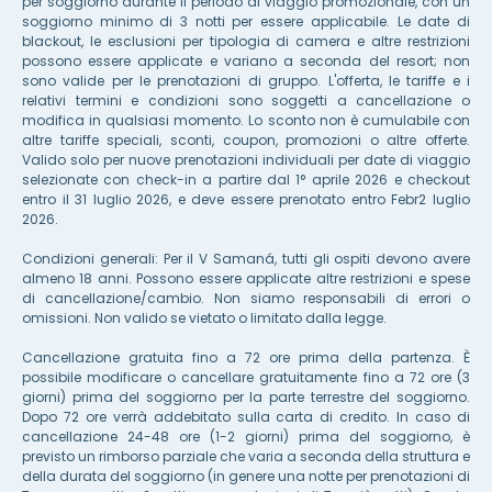
per soggiorno durante il periodo di viaggio promozionale, con un
soggiorno minimo di 3 notti per essere applicabile. Le date di
blackout, le esclusioni per tipologia di camera e altre restrizioni
possono essere applicate e variano a seconda del resort; non
sono valide per le prenotazioni di gruppo. L'offerta, le tariffe e i
relativi termini e condizioni sono soggetti a cancellazione o
modifica in qualsiasi momento. Lo sconto non è cumulabile con
altre tariffe speciali, sconti, coupon, promozioni o altre offerte.
Valido solo per nuove prenotazioni individuali per date di viaggio
selezionate con check-in a partire dal 1° aprile 2026 e checkout
entro il 31 luglio 2026, e deve essere prenotato entro F
ebr
2 luglio
2026.
Condizioni generali: Per il V Samaná, tutti gli ospiti devono avere
almeno 18 anni. Possono essere applicate altre restrizioni e spese
di cancellazione/cambio. Non siamo responsabili di errori o
omissioni. Non valido se vietato o limitato dalla legge.
Cancellazione gratuita fino a 72 ore prima della partenza. È
possibile modificare o cancellare gratuitamente fino a 72 ore (3
giorni) prima del soggiorno per la parte terrestre del soggiorno.
Dopo 72 ore verrà addebitato sulla carta di credito. In caso di
cancellazione 24-48 ore (1-2 giorni) prima del soggiorno, è
previsto un rimborso parziale che varia a seconda della struttura e
della durata del soggiorno (in genere una notte per prenotazioni di