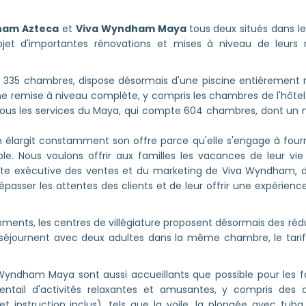
ham Azteca
et
Viva Wyndham Maya
tous deux situés dans l
jet d'importantes rénovations et mises à niveau de leurs r
t 335 chambres, dispose désormais d'une piscine entièrement 
une remise à niveau complète, y compris les chambres de l'hôtel
à tous les services du Maya, qui compte 604 chambres, dont un
largit constamment son offre parce qu'elle s'engage à fourni
le. Nous voulons offrir aux familles les vacances de leur vie
te exécutive des ventes et du marketing de Viva Wyndham,
dépasser les attentes des clients et de leur offrir une expérienc
ements, les centres de villégiature proposent désormais des réd
s séjournent avec deux adultes dans la même chambre, le tari
ndham Maya sont aussi accueillants que possible pour les fami
entail d'activités relaxantes et amusantes, y compris des d
instruction inclus), tels que la voile, la plongée avec tuba, l