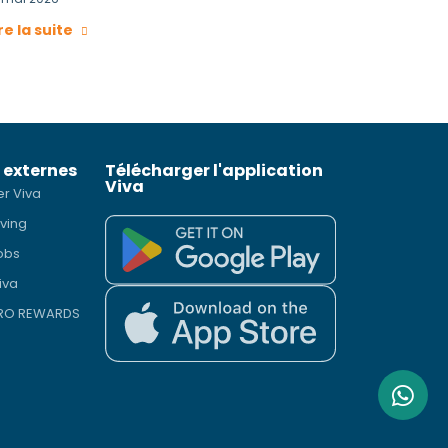
re la suite
 externes
Télécharger l'application
Viva
er Viva
iving
obs
iva
PRO REWARDS