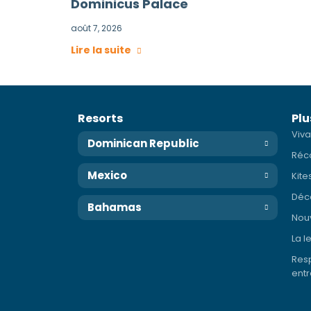
Dominicus Palace
août 7, 2026
Lire la suite
Resorts
Plu
Viva
Dominican Republic
Réc
Mexico
Kite
Déco
Bahamas
Nouv
La l
Resp
entr