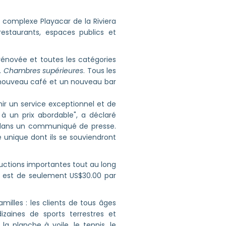
e complexe Playacar de la Riviera
estaurants, espaces publics et
rénovée et toutes les catégories
.
Chambres supérieures
. Tous les
 nouveau café et un nouveau bar
r un service exceptionnel et de
 à un prix abordable", a déclaré
 dans un communiqué de presse.
e unique dont ils se souviendront
uctions importantes tout au long
f est de seulement US$30.00 par
lles : les clients de tous âges
izaines de sports terrestres et
a planche à voile, le tennis, le