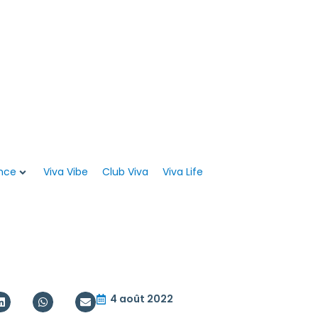
WEB CHECK-IN
Viva PRO REWARDS
nce
Viva Vibe
Club Viva
Viva Life
4 août 2022