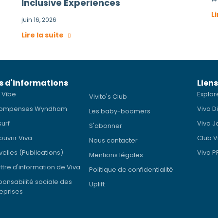
Inclusive Experiences
Li
juin 16, 2026
Lire la suite
s d'informations
Liens
 Vibe
Explor
Vivito's Club
ompenses Wyndham
Viva D
Les baby-boomers
surf
Viva J
S'abonner
uvrir Viva
Club V
Nous contacter
elles (Publications)
Viva 
Mentions légales
ettre d'information de Viva
Politique de confidentialité
onsabilité sociale des
Uplift
eprises