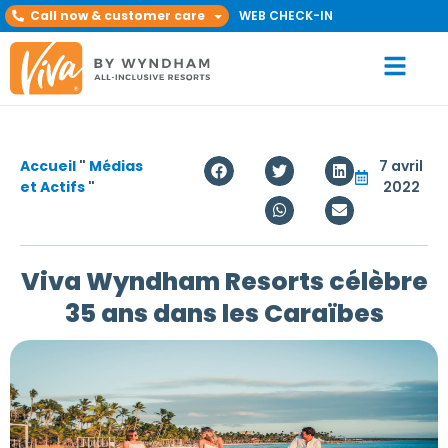
Call now & customer care
WEB CHECK-IN
Accueil
"
Médias
7 avril
et Actifs
"
2022
Viva Wyndham Resorts célèbre
35 ans dans les Caraïbes