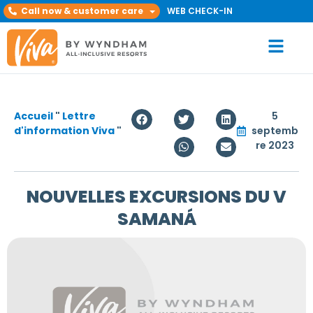
Call now & customer care
WEB CHECK-IN
Accueil
"
Lettre
5
d'information Viva
"
septemb
re 2023
NOUVELLES EXCURSIONS DU V
SAMANÁ