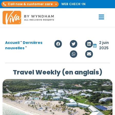
Call now & customer care
WEB CHECK-IN
Accueil
"
Dernières
2 juin
nouvelles
"
2025
Travel Weekly (en anglais)