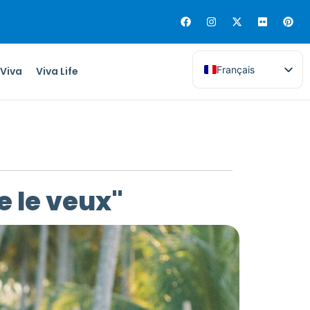
Français
 Viva
Viva Life
e le veux"