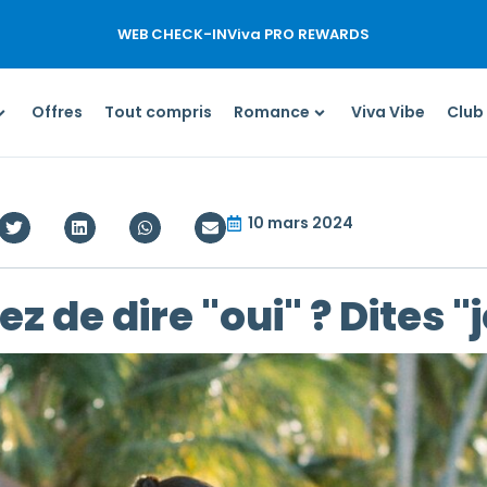
WEB CHECK-IN
Viva PRO REWARDS
Offres
Tout compris
Romance
Viva Vibe
Club
10 mars 2024
z de dire "oui" ? Dites "j