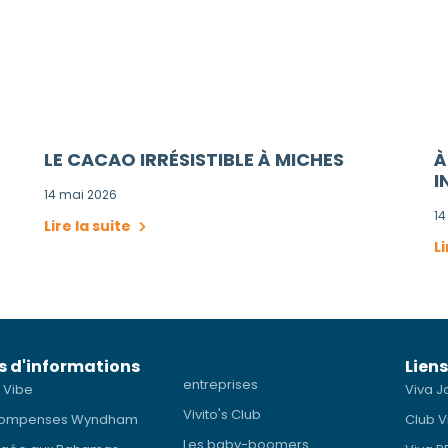
LE CACAO IRRÉSISTIBLE À MICHES
À
I
14 mai 2026
14
Lire la suite
Li
s d'informations
Liens
entreprises
 Vibe
Viva J
Vivito's Club
ompenses Wyndham
Club V
Les baby-boomers