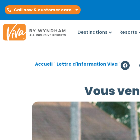
Call now & customer care
Destinations
Resorts
Accueil
"
Lettre d'information Viva
"
Vous vene