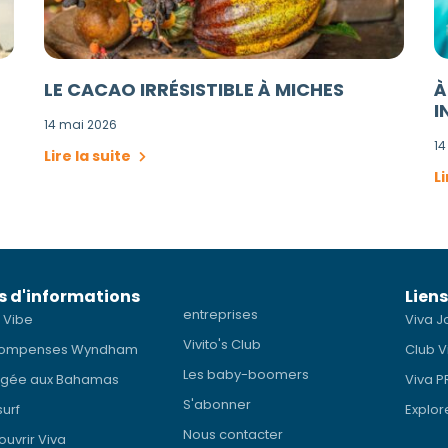
LE CACAO IRRÉSISTIBLE À MICHES
À
I
14 mai 2026
14
Lire la suite
Li
s d'informations
Liens
entreprises
 Vibe
Viva J
Vivito's Club
ompenses Wyndham
Club V
Les baby-boomers
ngée aux Bahamas
Viva 
S'abonner
surf
Explor
Nous contacter
uvrir Viva