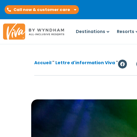
Call now & customer care
Destinations
Resorts
Accueil
"
Lettre d'information Viva
"