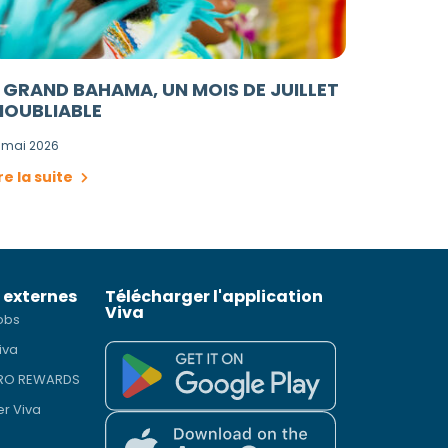
 GRAND BAHAMA, UN MOIS DE JUILLET
NOUBLIABLE
 mai 2026
re la suite
 externes
Télécharger l'application
Viva
obs
iva
PRO REWARDS
er Viva