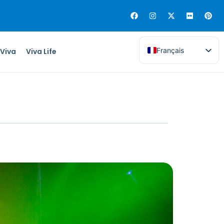
Français
 Viva
Viva Life