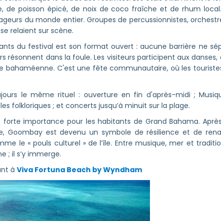
 de poisson épicé, de noix de coco fraîche et de rhum local. 
ageurs du monde entier. Groupes de percussionnistes, orchest
 se relaient sur scène.
nts du festival est son format ouvert : aucune barrière ne sép
 résonnent dans la foule. Les visiteurs participent aux danses,
e bahaméenne. C'est une fête communautaire, où les touristes s
jours le même rituel : ouverture en fin d'après-midi ; Musiq
es folkloriques ; et concerts jusqu’à minuit sur la plage.
e forte importance pour les habitants de Grand Bahama. Aprè
e, Goombay est devenu un symbole de résilience et de renais
me le « pouls culturel » de l’île. Entre musique, mer et traditi
 ; il s’y immerge.
ant à
Viva Fortuna Beach by Wyndham