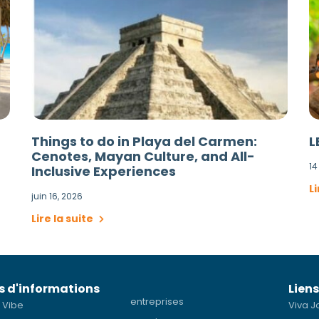
Things to do in Playa del Carmen:
L
Cenotes, Mayan Culture, and All-
14
Inclusive Experiences
Li
juin 16, 2026
Lire la suite
s d'informations
Liens
entreprises
 Vibe
Viva J