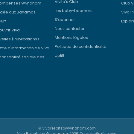
Vivito's Club
ompenses Wyndham
Club V
Les baby-boomers
ngée aux Bahamas
Viva 
S'abonner
surf
Explor
Nous contacter
uvrir Viva
Mentions légales
elles (Publications)
Politique de confidentialité
ettre d'information de Viva
Uplift
onsabilité sociale des
© vivaresortsbywyndham.com
Viva Resorts by Wyndham - 2026, Tous droits réservés.