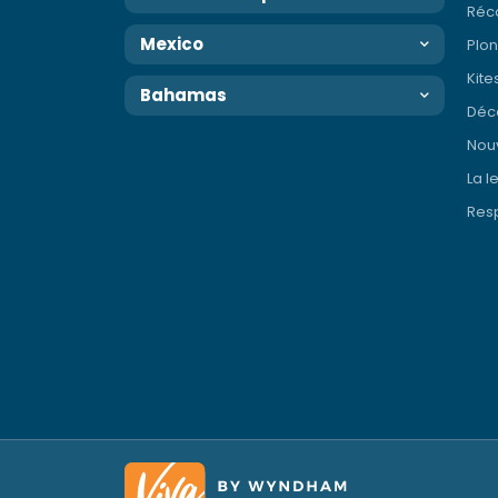
Réc
Mexico
Plo
Kite
Bahamas
Déco
Nouv
La l
Resp