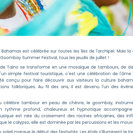
des Bahamas est célébrée sur toutes les îles de l'archipel. Mais l
Goombay Summer Festival, tous les jeudis de juillet !
age de Taino se transforme en une mosaïque de tambours, de da
qu'un simple festival touristique, c'est une célébration de l'â
 conçu pour faire découvrir aux visiteurs la culture baham
itions folkloriques. Au fil des ans, il est devenu l'un des é
u célèbre tambour en peau de chèvre, le goombay, instrum
on rythme profond, chaleureux et hypnotique accompagne l
sique est née du croisement des racines africaines, des infl
e que le calypso, elle est dominée par les percussions et les mou
 soleil marque le début des festivités. Les étals s'illuminent le lon